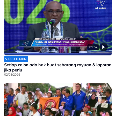
01:52
VIDEO TERKINI
Setiap calon ada hak buat sebarang rayuan & laporan
jika perlu
02/08/2026