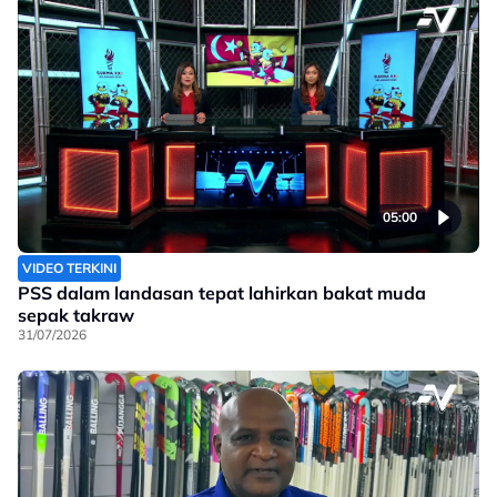
05:00
VIDEO TERKINI
PSS dalam landasan tepat lahirkan bakat muda
sepak takraw
31/07/2026