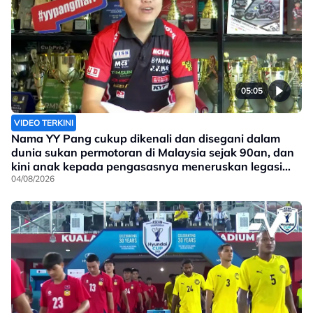
05:05
VIDEO TERKINI
Nama YY Pang cukup dikenali dan disegani dalam
dunia sukan permotoran di Malaysia sejak 90an, dan
kini anak kepada pengasasnya meneruskan legasi
yang telah ditinggalkan
04/08/2026