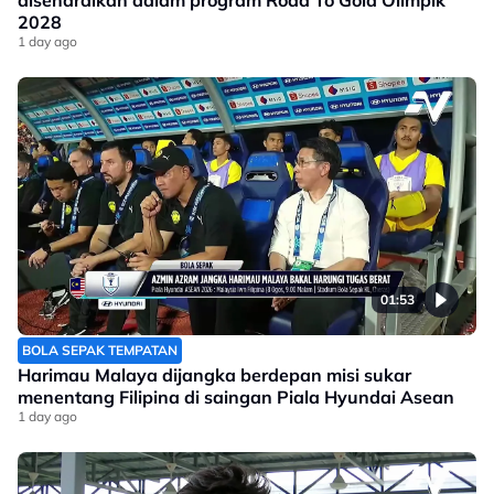
disenaraikan dalam program Road To Gold Olimpik
2028
1 day ago
01:53
BOLA SEPAK TEMPATAN
Harimau Malaya dijangka berdepan misi sukar
menentang Filipina di saingan Piala Hyundai Asean
1 day ago