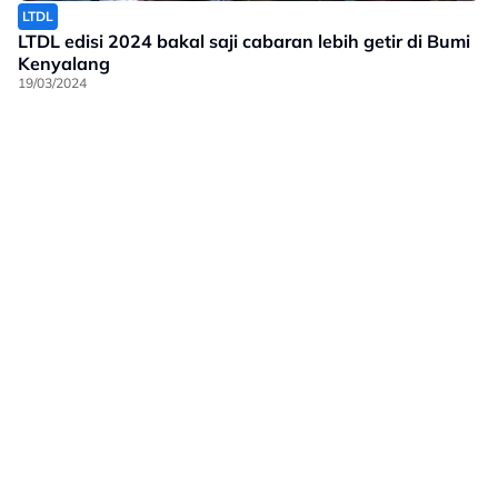
LTDL
LTDL edisi 2024 bakal saji cabaran lebih getir di Bumi
Kenyalang
19/03/2024
Laman Hiburan Lain
Polisi Privasi
Terma Penggunaan
Iklan Bersama Kami