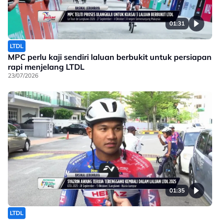
01:31
LTDL
MPC perlu kaji sendiri laluan berbukit untuk persiapan
rapi menjelang LTDL
23/07/2026
01:35
LTDL