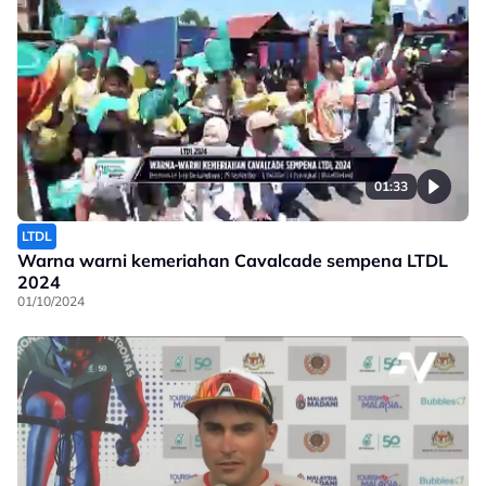
01:33
LTDL
Warna warni kemeriahan Cavalcade sempena LTDL
2024
01/10/2024