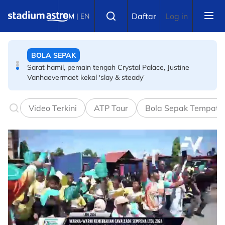
Skip to main content
SUKAN LAIN
Select language
Daftar
Log in
BM
|
EN
Dekat Malaysia susah nak cari makanan sihat, jadi
tertubuhnya Ringside
BOLA SEPAK
Sarat hamil, pemain tengah Crystal Palace, Justine
Vanhaevermaet kekal 'slay & steady'
Video Terkini
ATP Tour
Bola Sepak Tempata