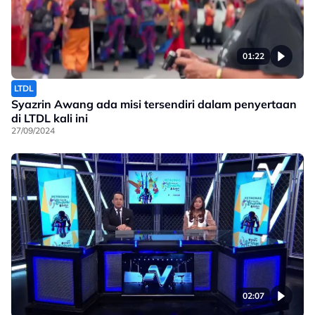
01:22
LTDL
Syazrin Awang ada misi tersendiri dalam penyertaan
di LTDL kali ini
27/09/2024
02:07