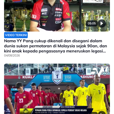
05:05
VIDEO TERKINI
Nama YY Pang cukup dikenali dan disegani dalam
dunia sukan permotoran di Malaysia sejak 90an, dan
kini anak kepada pengasasnya meneruskan legasi
yang telah ditinggalkan
04/08/2026