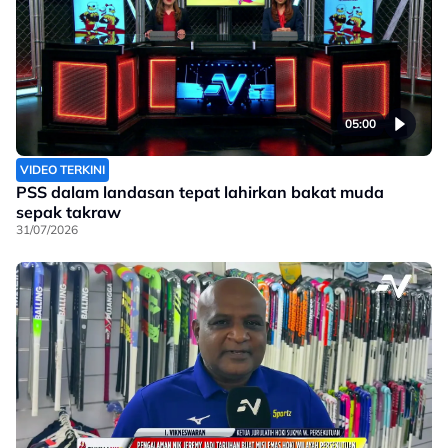
05:00
VIDEO TERKINI
PSS dalam landasan tepat lahirkan bakat muda
sepak takraw
31/07/2026