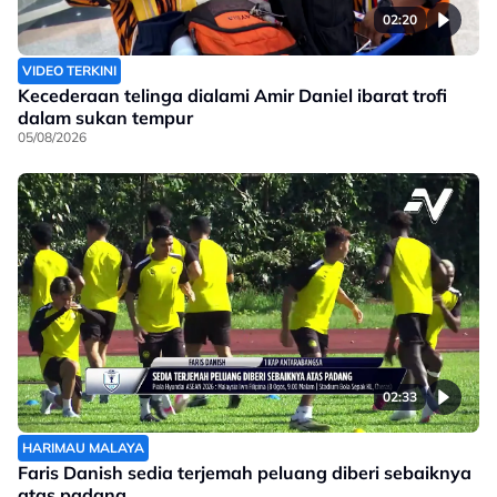
02:20
VIDEO TERKINI
Kecederaan telinga dialami Amir Daniel ibarat trofi
dalam sukan tempur
05/08/2026
02:33
HARIMAU MALAYA
Faris Danish sedia terjemah peluang diberi sebaiknya
atas padang