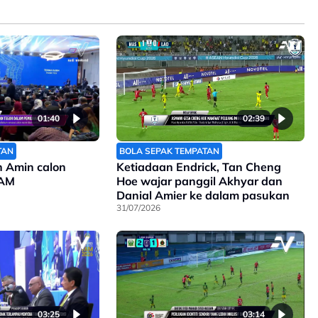
01:40
02:39
TAN
BOLA SEPAK TEMPATAN
n Amin calon
Ketiadaan Endrick, Tan Cheng
FAM
Hoe wajar panggil Akhyar dan
Danial Amier ke dalam pasukan
31/07/2026
03:25
03:14