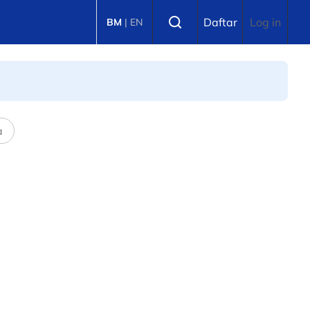
Select language
Daftar
Log in
BM
|
EN
a