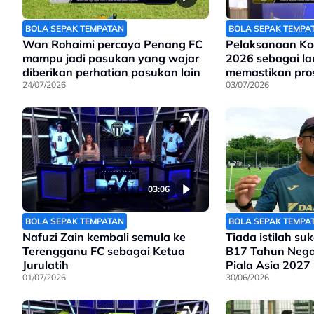
BOLA SEPAK TEMPATAN
BOLA SEPAK TEMPA
Wan Rohaimi percaya Penang FC
Pelaksanaan Ko
mampu jadi pasukan yang wajar
2026 sebagai la
diberikan perhatian pasukan lain
memastikan pros
24/07/2026
kepimpinan FAM 
03/07/2026
dan berintegriti
03:06
BOLA SEPAK TEMPATAN
BOLA SEPAK TEMPA
Nafuzi Zain kembali semula ke
Tiada istilah su
Terengganu FC sebagai Ketua
B17 Tahun Nega
Jurulatih
Piala Asia 2027
01/07/2026
30/06/2026