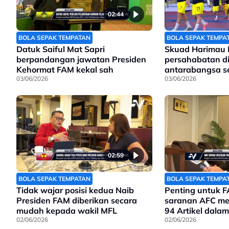
02:44
BOLA SEPAK TEMPATAN
BOLA SEPAK TEMPA
Datuk Saiful Mat Sapri
Skuad Harimau M
berpandangan jawatan Presiden
persahabatan di
Kehormat FAM kekal sah
antarabangsa se
03/06/2026
yang merugikan
03/06/2026
02:59
BOLA SEPAK TEMPATAN
BOLA SEPAK TEMPA
Tidak wajar posisi kedua Naib
Penting untuk F
Presiden FAM diberikan secara
saranan AFC m
mudah kepada wakil MFL
94 Artikel dalam
02/06/2026
Baharu yang ak
02/06/2026