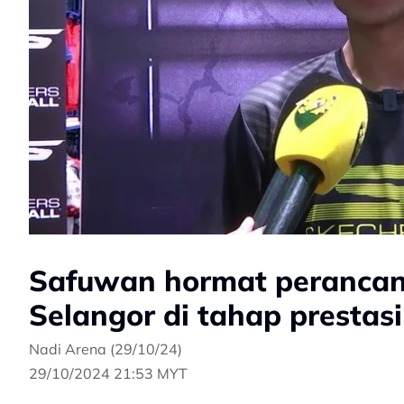
Safuwan hormat perancan
Selangor di tahap prestasi
Nadi Arena (29/10/24)
29/10/2024 21:53 MYT