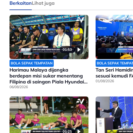
Berkaitan
Lihat juga
01:53
BOLA SEPAK TEMPATAN
BOLA SEPAK TEMPA
Harimau Malaya dijangka
Tan Seri Hamidi
berdepan misi sukar menentang
sesuai kemudi 
Filipina di saingan Piala Hyundai
01/08/2026
Asean
06/08/2026
01:25