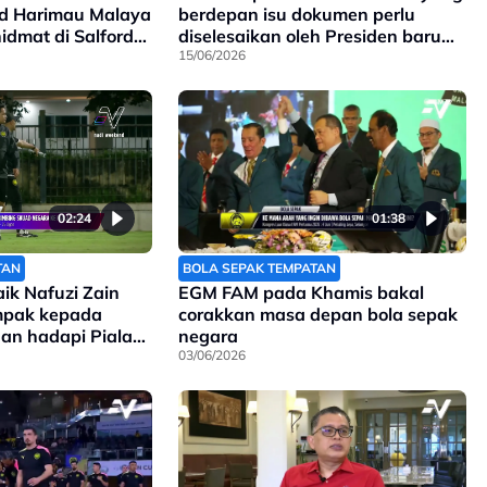
ad Harimau Malaya
berdepan isu dokumen perlu
idmat di Salford
diselesaikan oleh Presiden baru
FAM
15/06/2026
02:24
01:38
TAN
BOLA SEPAK TEMPATAN
aik Nafuzi Zain
EGM FAM pada Khamis bakal
impak kepada
corakkan masa depan bola sepak
an hadapi Piala
negara
 2026
03/06/2026