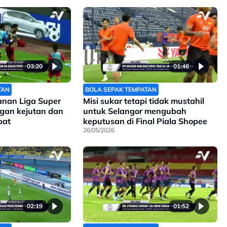
 ini.
03:20
01:46
TAN
BOLA SEPAK TEMPATAN
anan Liga Super
Misi sukar tetapi tidak mustahil
gan kejutan dan
untuk Selangor mengubah
pat
keputusan di Final Piala Shopee
26/05/2026
02:19
01:52