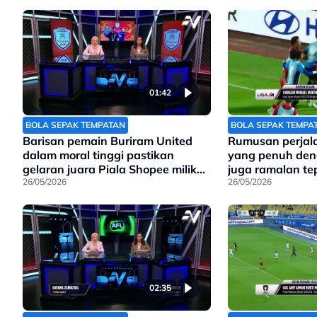
pada EGM Khamis
01:42
BOLA SEPAK TEMPATAN
BOLA SEPAK TEMPA
Barisan pemain Buriram United
Rumusan perjal
dalam moral tinggi pastikan
yang penuh den
gelaran juara Piala Shopee milik
juga ramalan te
mereka
26/05/2026
26/05/2026
02:35