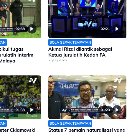
02:38
02:21
TAN
BOLA SEPAK TEMPATAN
ikul tugas
Akmal Rizal dilantik sebagai
rulatih Interim
Ketua Jurulatih Kedah FA
Malaya
25/06/2026
01:38
01:23
TAN
BOLA SEPAK TEMPATAN
Peter Cklamovski
Status 7 pemain naturalisasi yang