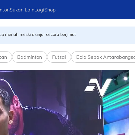
nton
Sukan Lain
Lagi
Shop
p meriah meski dianjur secara berjimat
 akhirnya barisi kesebelasan utama Harimau Malaya
tan
Badminton
Futsal
Bola Sepak Antarabangs