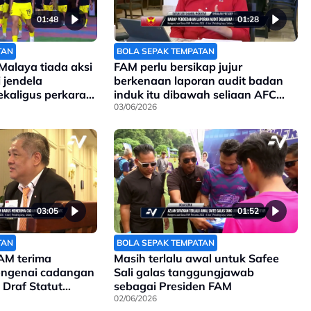
01:48
01:28
TAN
BOLA SEPAK TEMPATAN
alaya tiada aksi
FAM perlu bersikap jujur
 jendela
berkenaan laporan audit badan
kaligus perkara
induk itu dibawah seliaan AFC
sejak awal tahun ini
03/06/2026
03:05
01:52
TAN
BOLA SEPAK TEMPATAN
AM terima
Masih terlalu awal untuk Safee
engenai cadangan
Sali galas tanggungjawab
 Draf Statut
sebagai Presiden FAM
an dibentangkan
02/06/2026