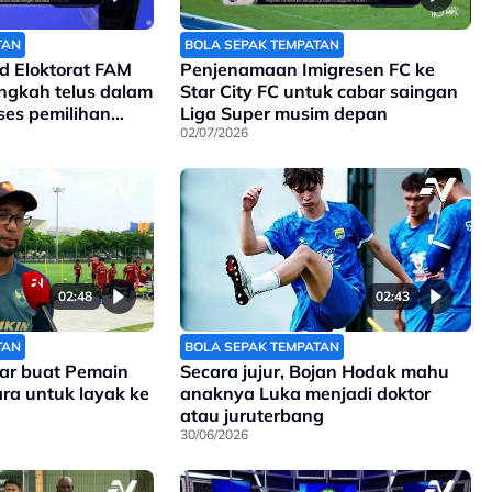
TAN
BOLA SEPAK TEMPATAN
d Eloktorat FAM
Penjenamaan Imigresen FC ke
ngkah telus dalam
Star City FC untuk cabar saingan
es pemilihan
Liga Super musim depan
lebih tersusun
02/07/2026
02:48
02:43
TAN
BOLA SEPAK TEMPATAN
kar buat Pemain
Secara jujur, Bojan Hodak mahu
ra untuk layak ke
anaknya Luka menjadi doktor
atau juruterbang
30/06/2026