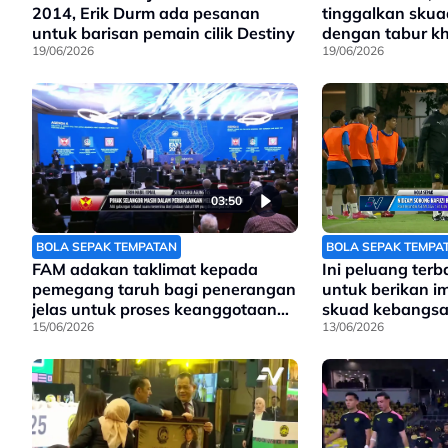
2014, Erik Durm ada pesanan
tinggalkan sku
untuk barisan pemain cilik Destiny
dengan tabur kh
19/06/2026
FC
19/06/2026
03:50
BOLA SEPAK TEMPATAN
BOLA SEPAK TEMPA
FAM adakan taklimat kepada
Ini peluang terb
pemegang taruh bagi penerangan
untuk berikan 
jelas untuk proses keanggotaan
skuad kebangsa
baru
15/06/2026
Hyundai ASEAN
13/06/2026