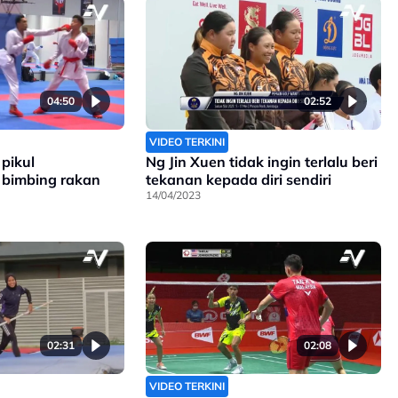
04:50
02:52
VIDEO TERKINI
pikul
Ng Jin Xuen tidak ingin terlalu beri
bimbing rakan
tekanan kepada diri sendiri
14/04/2023
02:31
02:08
VIDEO TERKINI