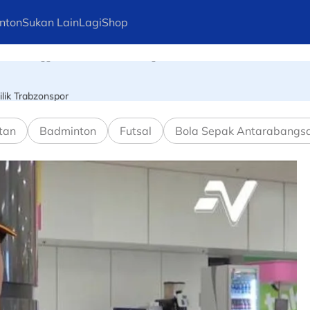
nton
Sukan Lain
Lagi
Shop
ia meninggal dunia akibat diserang
lik Trabzonspor
tan
Badminton
Futsal
Bola Sepak Antarabangs