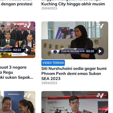
k dengan prestasi
Kuching City hingga akhir musim
25/04/2023
02:21
03:30
VIDEO TERKINI
 buat 3 negara
Siti Nurshuhaini sedia gegar bumi
ra Regu
Phnom Penh demi emas Sukan
aki sukan Sepak
SEA 2023
19/04/2023