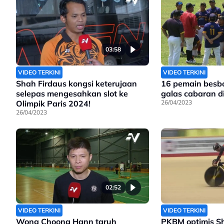
03:58
VIDEO TERKINI
VIDEO TERKINI
Shah Firdaus kongsi keterujaan
16 pemain besbo
selepas mengesahkan slot ke
galas cabaran d
Olimpik Paris 2024!
26/04/2023
26/04/2023
02:52
VIDEO TERKINI
VIDEO TERKINI
Wong Choong Hann taruh
PKBM optimis S