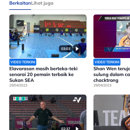
Berkaitan
Lihat juga
03:03
VIDEO TERKINI
VIDEO TERKINI
Elavarasan masih berteka-teki
Shan Wen teruj
senarai 20 pemain terbaik ke
sulung dalam ca
Sukan SEA
chacktrong
29/04/2023
29/04/2023
02:37