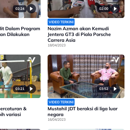
02:24
02:00
VIDEO TERKINI
it Dalam Program
Nazim Azman akan Kemudi
kan Dilakukan
Jentera GT3 di Piala Porsche
Carrera Asia
18/04/2023
03:21
03:52
VIDEO TERKINI
percaturan &
Mustahil JDT beraksi di liga luar
ih variasi
negara
16/04/2023