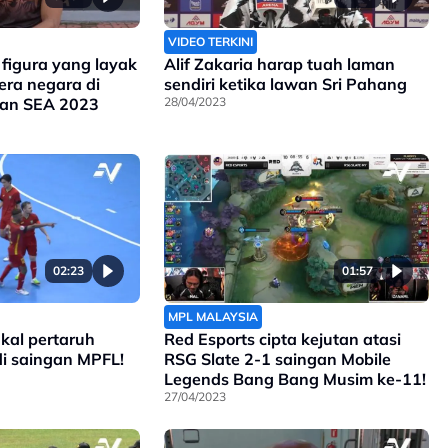
VIDEO TERKINI
figura yang layak
Alif Zakaria harap tuah laman
ra negara di
sendiri ketika lawan Sri Pahang
an SEA 2023
28/04/2023
02:23
01:57
MPL MALAYSIA
kal pertaruh
Red Esports cipta kejutan atasi
di saingan MPFL!
RSG Slate 2-1 saingan Mobile
Legends Bang Bang Musim ke-11!
27/04/2023