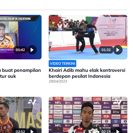
01:42
01:32
VIDEO TERKINI
a buat penampilan
Khairi Adib mahu elak kontroversi
tur ouk
berdepan pesilat Indonesia
29/04/2023
02:52
02:15