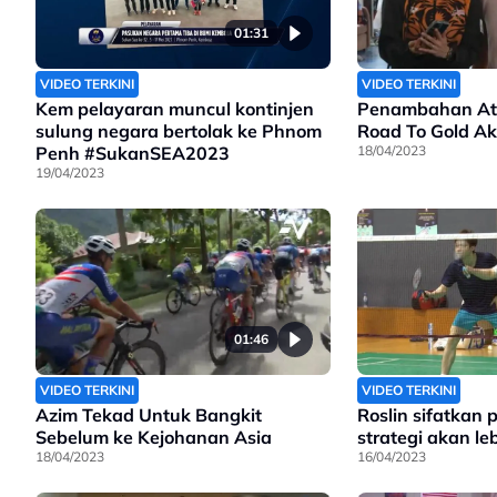
01:31
VIDEO TERKINI
VIDEO TERKINI
Kem pelayaran muncul kontinjen
Penambahan Atl
sulung negara bertolak ke Phnom
Road To Gold A
Penh #SukanSEA2023
18/04/2023
19/04/2023
01:46
VIDEO TERKINI
VIDEO TERKINI
Azim Tekad Untuk Bangkit
Roslin sifatkan 
Sebelum ke Kejohanan Asia
strategi akan leb
18/04/2023
16/04/2023