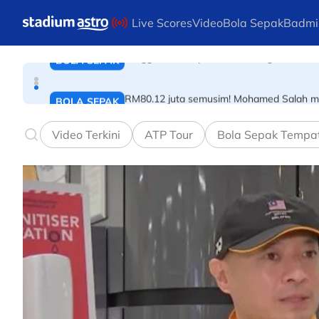
BOLA SEPAK
Skip to main content
Live Scores
Video
Bola Sepak
Badmi
Tonggak utama pasukan ranking ke-89 dun
BOLA SEPAK
RM80.12 juta semusim! Mohamed Salah mi
BOLA SEPAK
Video Terkini
ATP Tour
Bola Sepak Tempa