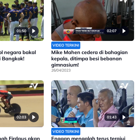
01:50
02:07
VIDEO TERKINI
l negara bakal
Mike Mahen cedera di bahagian
i Bangkok!
kepala, ditimpa besi bebanan
gimnasium!
26/04/2023
02:03
01:43
VIDEO TERKINI
hah Firdaus akan
Enggan mengalah terus terajui