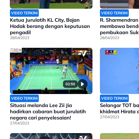
VIDEO TERKINI
VIDEO TERKINI
Ketua Jurulatih KL City, Bojan
R. Sharmendran 
Hodak berang dengan keputusan
membawa bende
pengadil
pembukaan Suk
28/04/2023
28/04/2023
02:50
VIDEO TERKINI
VIDEO TERKINI
Situasi melanda Lee Zii Jia
Selangor TOT ba
hadirkan cabaran buat jurulatih
khidmat Hirata 
negara cari penyelesaian!
27/04/2023
27/04/2023