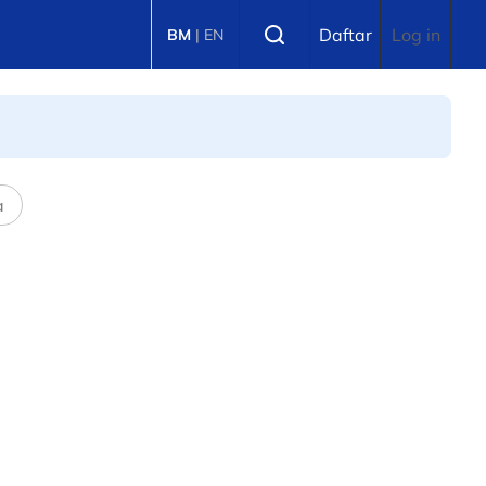
Select language
Daftar
Log in
BM
|
EN
a