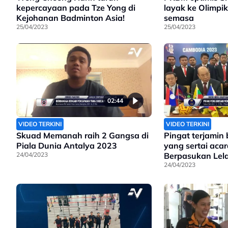
kepercayaan pada Tze Yong di
layak ke Olimpi
Kejohanan Badminton Asia!
semasa
25/04/2023
25/04/2023
02:44
VIDEO TERKINI
VIDEO TERKINI
Skuad Memanah raih 2 Gangsa di
Pingat terjamin
Piala Dunia Antalya 2023
yang sertai aca
24/04/2023
Berpasukan Lel
Takraw
24/04/2023