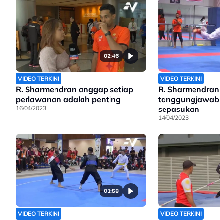
02:46
VIDEO TERKINI
VIDEO TERKINI
R. Sharmendran anggap setiap
R. Sharmendran 
perlawanan adalah penting
tanggungjawab 
16/04/2023
sepasukan
14/04/2023
01:58
VIDEO TERKINI
VIDEO TERKINI