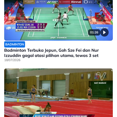
01:26
BADMINTON
Badminton Terbuka Jepun, Goh Sze Fei dan Nur
Izzuddin gagal atasi pilihan utama, tewas 3 set
18/07/2026