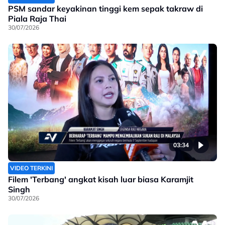
PSM sandar keyakinan tinggi kem sepak takraw di
Piala Raja Thai
30/07/2026
03:34
VIDEO TERKINI
Filem 'Terbang' angkat kisah luar biasa Karamjit
Singh
30/07/2026