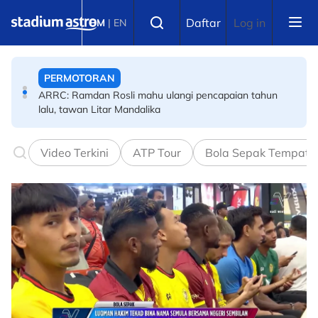
Skip to main content
PERMOTORAN
Select language
Daftar
Log in
BM
|
EN
ARRC: Ramdan Rosli mahu ulangi pencapaian tahun
lalu, tawan Litar Mandalika
OLIMPIK
Adakah Malaysia masih perlukan khidmat Azizulhasni
Awang di Sukan Olimpik 2028?
Video Terkini
ATP Tour
Bola Sepak Tempata