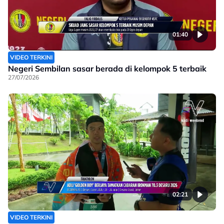
01:40
VIDEO TERKINI
Negeri Sembilan sasar berada di kelompok 5 terbaik
27/07/2026
02:21
VIDEO TERKINI