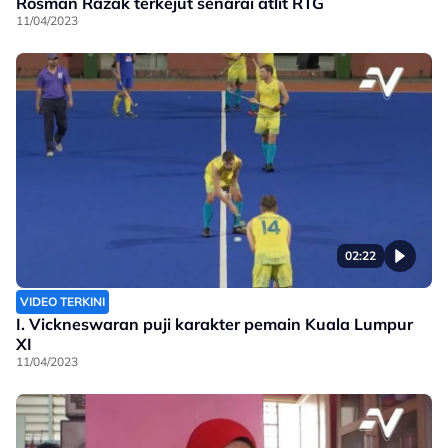
Rosman Razak terkejut senarai atlit RTG
11/04/2023
02:22
VIDEO TERKINI
I. Vickneswaran puji karakter pemain Kuala Lumpur
XI
11/04/2023