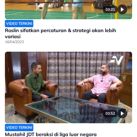
03:21
VIDEO TERKINI
Roslin sifatkan percaturan & strategi akan lebih
variasi
16/04/2023
03:52
VIDEO TERKINI
Mustahil JDT beraksi di liga luar negara