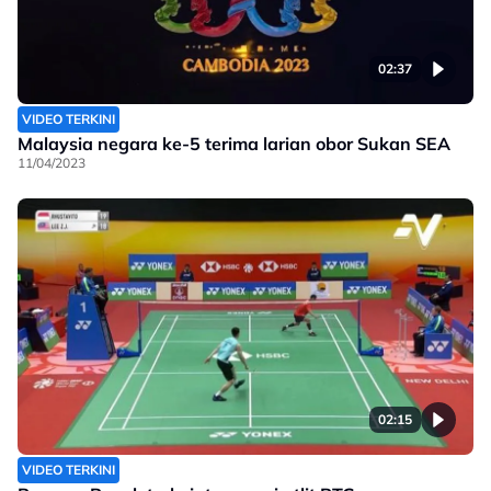
02:37
VIDEO TERKINI
Malaysia negara ke-5 terima larian obor Sukan SEA
11/04/2023
02:15
VIDEO TERKINI