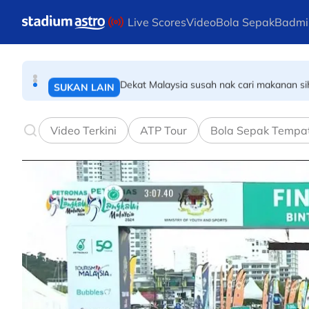
BADMINTON
Skip to main content
Live Scores
Video
Bola Sepak
Badmi
Skuad bola jaring negara berlepas ke Ho
BOLA JARING
Dekat Malaysia susah nak cari makanan sih
SUKAN LAIN
Video Terkini
ATP Tour
Bola Sepak Tempa