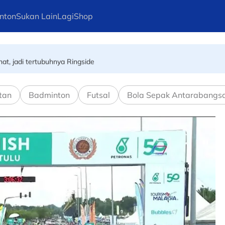
nton
Sukan Lain
Lagi
Shop
ng Kong hadapi Kejohanan Bola Jaring Asia 2026
at, jadi tertubuhnya Ringside
tan
Badminton
Futsal
Bola Sepak Antarabangs