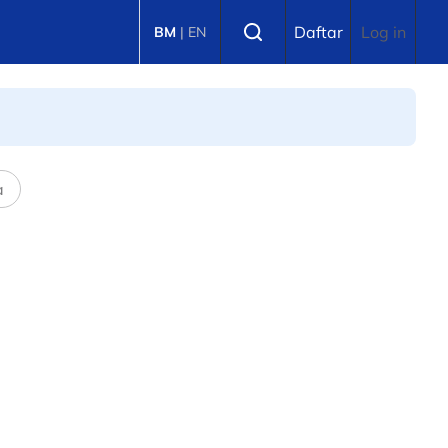
Select language
Daftar
Log in
BM
|
EN
a