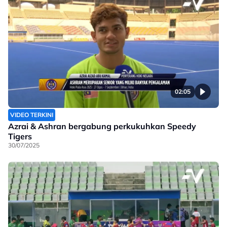
02:05
VIDEO TERKINI
Azrai & Ashran bergabung perkukuhkan Speedy
Tigers
30/07/2025