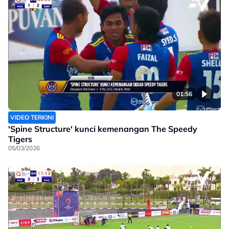
01:56
VIDEO TERKINI
'Spine Structure' kunci kemenangan The Speedy
Tigers
05/03/2026