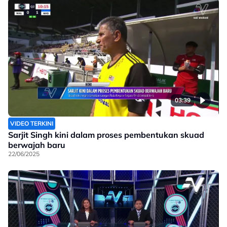
03:39
VIDEO TERKINI
Sarjit Singh kini dalam proses pembentukan skuad
berwajah baru
22/06/2025