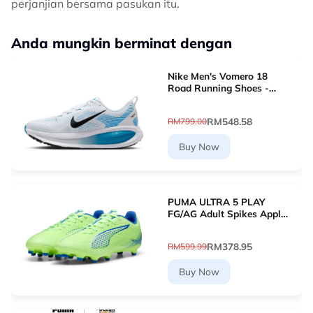
perjanjian bersama pasukan itu.
Anda mungkin berminat dengan
Nike Men's Vomero 18
Road Running Shoes -
White [HM6803-109]
RM548.58
RM799.00
Buy Now
PUMA ULTRA 5 PLAY
FG/AG Adult Spikes Apple
Green Grass Football
10768903 [Le Mai.com]
RM378.95
RM599.99
Buy Now