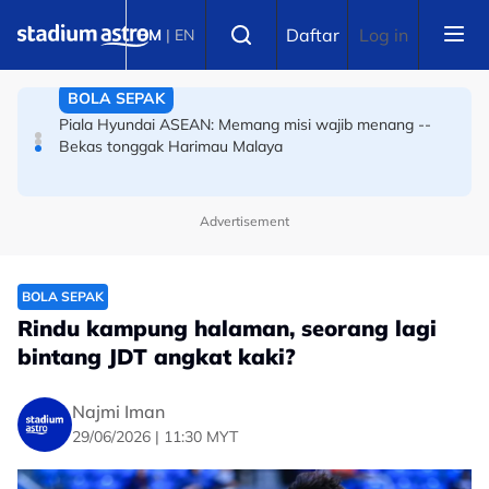
Skip to main content
Select language
Piala Hyundai ASEAN: Memang misi wajib menang --
Daftar
Log in
BM
|
EN
Bekas tonggak Harimau Malaya
BOLA SEPAK
Piala Hyundai ASEAN: Indonesia tersingkir, Herdman
pula jadi sasaran -- #JohnHerdmanOut meletup!
Advertisement
BOLA SEPAK
Rindu kampung halaman, seorang lagi
bintang JDT angkat kaki?
Najmi Iman
29/06/2026 | 11:30 MYT