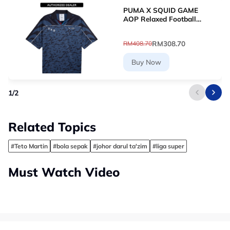
PUMA X SQUID GAME
AOP Relaxed Football
Jersey (New Navy)
63070716
RM308.70
RM408.70
Buy Now
1
/
2
Related Topics
#Teto Martin
#bola sepak
#johor darul ta'zim
#liga super
Must Watch Video