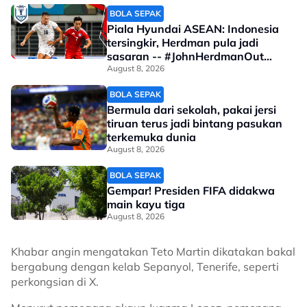
BOLA SEPAK
Piala Hyundai ASEAN: Indonesia
tersingkir, Herdman pula jadi
sasaran -- #JohnHerdmanOut
meletup!
August 8, 2026
BOLA SEPAK
Bermula dari sekolah, pakai jersi
tiruan terus jadi bintang pasukan
terkemuka dunia
August 8, 2026
BOLA SEPAK
Gempar! Presiden FIFA didakwa
main kayu tiga
August 8, 2026
Khabar angin mengatakan Teto Martin dikatakan bakal
bergabung dengan kelab Sepanyol, Tenerife, seperti
perkongsian di X.