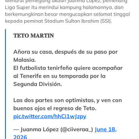
Menurut pemegang akaun Juanma Lopez, pemenang
Liga Super itu merindui kampung halamannya, dan
berkemungkinan besar mengucapkan selamat tinggal
kepada peminat Stadium Sultan Ibrahim (SSI).
𝐓𝐄𝐓𝐎 𝐌𝐀𝐑𝐓𝐈𝐍
Añora su casa, después de su paso por
Malasia.
El futbolista tenirfeño quiere acompañar
al Tenerife en su temporada por la
Segunda División.
Las dos partes son optimistas, y ven con
buenos ojos el regreso de Teto.
pic.twitter.com/hhCi1wJzpy
— Juanma López (@ciiveraa_)
June 18,
2026