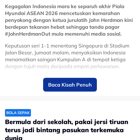
Kegagalan Indonesia mara ke separuh akhir Piala
Hyundai ASEAN 2026 mencetuskan kemarahan
penyokong dengan ketua jurulatih John Herdman kini
berdepan tekanan hebat sehingga tanda pagar
#JohnHerdmanOut mula memenuhi media sosial.
Keputusan seri 1-1 menentang Singapura di Stadium
Jalan Besar, Jumaat malam, menyaksikan Indonesia
menamatkan saingan Kumpulan A di tempat ketiga
dengan tujuh mata daripada empat perlawanan.
Vietnam muncul juara kumpulan dengan 10 mata,
Baca Kisah Penuh
manakala Singapura mengumpul lapan mata untuk
mengiringi mereka ke separuh akhir.
Lebih mengecewakan, Indonesia sebenarnya
memulakan kempen dengan penuh bergaya menerusi
BOLA SEPAK
kemenangan 5-1 ke atas Kemboja dan 3-0 menentang
Bermula dari sekolah, pakai jersi tiruan
Timor-Leste.
terus jadi bintang pasukan terkemuka
Namun kekalahan 0-3 kepada Vietnam mengubah
dunia