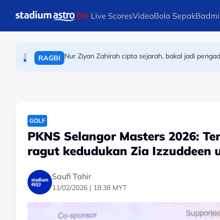
BOLA SEPAK
Skip to main content
Live Scores
Video
Bola Sepak
Badmi
Nur Ziyan Zahirah cipta sejarah, bakal jadi pen
RAGBI
Moto3: Hakim Danish raih petak kesembila
PERMOTORAN
GOLF
PKNS Selangor Masters 2026: Terl
ragut kedudukan Zia Izzuddeen 
Saufi Tahir
11/02/2026 | 18:38 MYT