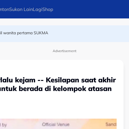
nton
Sukan Lain
Lagi
Shop
gadil wanita pertama SUKMA
n GP Britain, sedia cipta kejutan di Silverstone
Advertisement
alu kejam -- Kesilapan saat akhir
untuk berada di kelompok atasan