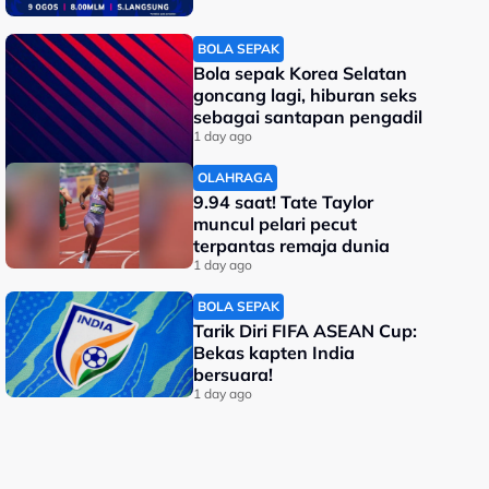
BOLA SEPAK
Bola sepak Korea Selatan
goncang lagi, hiburan seks
sebagai santapan pengadil
1 day ago
OLAHRAGA
9.94 saat! Tate Taylor
muncul pelari pecut
terpantas remaja dunia
1 day ago
BOLA SEPAK
Tarik Diri FIFA ASEAN Cup:
Bekas kapten India
bersuara!
1 day ago