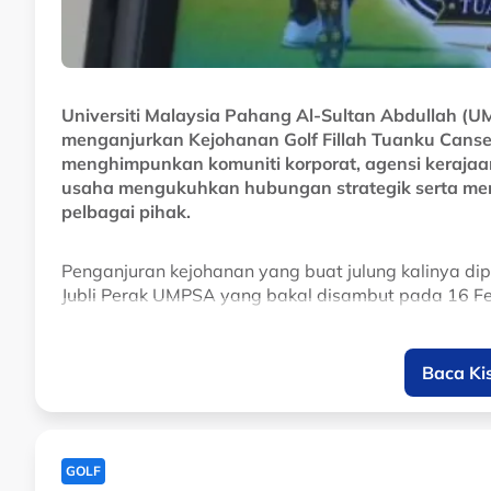
Universiti Malaysia Pahang Al-Sultan Abdullah 
menganjurkan Kejohanan Golf Fillah Tuanku Cansel
menghimpunkan komuniti korporat, agensi kerajaan,
usaha mengukuhkan hubungan strategik serta mem
pelbagai pihak.
Penganjuran kejohanan yang buat julung kalinya di
Jubli Perak UMPSA yang bakal disambut pada 16 Fe
"Kami yakin memperoleh sasaran kutipan sebanyak
Baca Ki
"Bantuan biasiswa diberikan kepada pelajar yang
"Banyak bantuan kewangan kepada pelajar disedia
GOLF