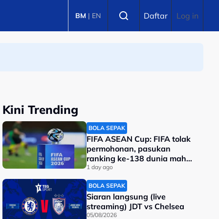
Select language
Daftar
Log in
BM
|
EN
Kini Trending
BOLA SEPAK
FIFA ASEAN Cup: FIFA tolak
permohonan, pasukan
ranking ke-138 dunia mahu
tarik diri?
1 day ago
BOLA SEPAK
Siaran langsung (live
streaming) JDT vs Chelsea
05/08/2026