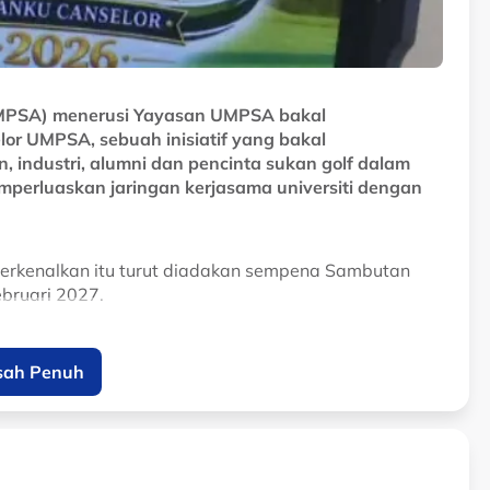
(UMPSA) menerusi Yayasan UMPSA bakal
or UMPSA, sebuah inisiatif yang bakal
 industri, alumni dan pencinta sukan golf dalam
perluaskan jaringan kerjasama universiti dengan
perkenalkan itu turut diadakan sempena Sambutan
bruari 2027.
 RM5j.
sah Penuh
 kurang berkemampuan, khususnya golongan B40.
kan dan program ini menjadi salah satu tambahan