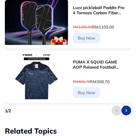
Luzz pickleball Paddle Pro
4 Tornazo Carbon Fiber
Pickleball Paddle - Dual-
Layer Core
RM1105.00
RM1200.00
Buy Now
PUMA X SQUID GAME
AOP Relaxed Football
Jersey (New Navy)
63070716
RM308.70
RM408.70
Buy Now
1
/
2
Related Topics