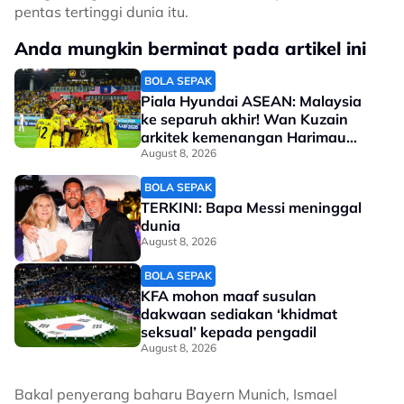
pentas tertinggi dunia itu.
Anda mungkin berminat pada artikel ini
BOLA SEPAK
Piala Hyundai ASEAN: Malaysia
ke separuh akhir! Wan Kuzain
arkitek kemenangan Harimau
Malaya
August 8, 2026
BOLA SEPAK
TERKINI: Bapa Messi meninggal
dunia
August 8, 2026
BOLA SEPAK
KFA mohon maaf susulan
dakwaan sediakan ‘khidmat
seksual’ kepada pengadil
August 8, 2026
Bakal penyerang baharu Bayern Munich, Ismael