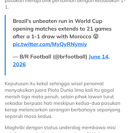
pasukan menuju bilik persalinan dengan kedudukan 1-
1.
Brazil's unbeaten run in World Cup
opening matches extends to 21 games
after a 1-1 draw with Morocco 😮
pic.twitter.com/MyQyRNymiy
— B/R Football (@brfootball)
June 14,
2026
Keputusan itu kekal sehingga wisel penamat
menyaksikan juara Piala Dunia lima kali itu gagal
meraih tiga mata penuh, selain pihak lawan turut
sekadar berpuas hati meskipun kedua-dua pasukan
kerap melancarkan serangan berbahaya sepanjang
separuh masa kedua.
Maghribi dengan status underdog membawa misi