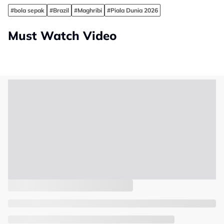
#bola sepak
#Brazil
#Maghribi
#Piala Dunia 2026
Must Watch Video