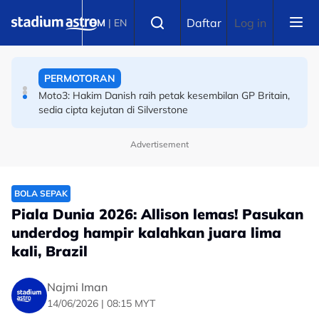
Skip to main content
SUKAN AIR
Select language
Daftar
Log in
BM
|
EN
Sejarah Tercipta! Malaysia raih emas pertama
Kejohanan Asia Hoki Dalam Air
PERMOTORAN
Moto3: Hakim Danish raih petak kesembilan GP Britain,
sedia cipta kejutan di Silverstone
Advertisement
BOLA SEPAK
Piala Dunia 2026: Allison lemas! Pasukan
underdog hampir kalahkan juara lima
kali, Brazil
Najmi Iman
14/06/2026 | 08:15 MYT