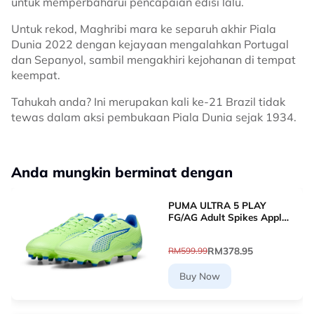
untuk memperbaharui pencapaian edisi lalu.
Untuk rekod, Maghribi mara ke separuh akhir Piala
Dunia 2022 dengan kejayaan mengalahkan Portugal
dan Sepanyol, sambil mengakhiri kejohanan di tempat
keempat.
Tahukah anda? Ini merupakan kali ke-21 Brazil tidak
tewas dalam aksi pembukaan Piala Dunia sejak 1934.
Anda mungkin berminat dengan
PUMA ULTRA 5 PLAY
FG/AG Adult Spikes Apple
Green Grass Football
10768903 [Le Mai.com]
RM378.95
RM599.99
Buy Now