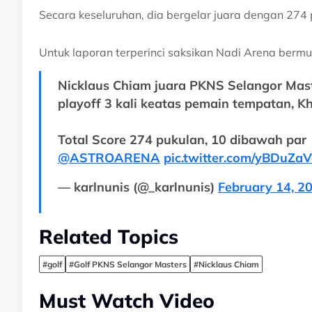
Secara keseluruhan, dia bergelar juara dengan 274 
Untuk laporan terperinci saksikan Nadi Arena bermu
Nicklaus Chiam juara PKNS Selangor Mas
playoff 3 kali keatas pemain tempatan, K
Total Score 274 pukulan, 10 dibawah par
@ASTROARENA
⁩
pic.twitter.com/yBDuZa
— karlnunis (@_karlnunis)
February 14, 2
Related Topics
#golf
#Golf PKNS Selangor Masters
#Nicklaus Chiam
Must Watch Video