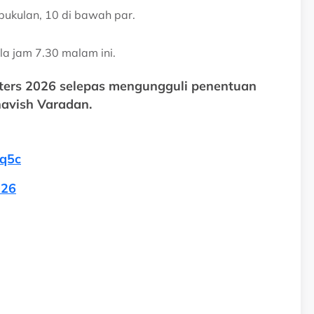
pukulan, 10 di bawah par.
la jam 7.30 malam ini.
ters 2026 selepas mengungguli penentuan
havish Varadan.
Vq5c
026