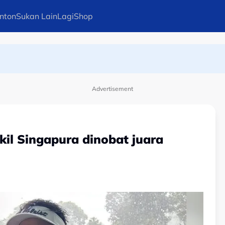
nton
Sukan Lain
Lagi
Shop
-- Dollah Salleh
Advertisement
il Singapura dinobat juara