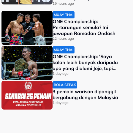
dunia
19 hours ago
MUAY THAI
ONE Championship:
Pertarungan semula? Ini
jawapan Ramadan Ondash
22 hours ago
MUAY THAI
ONE Championship: 'Saya
kalah lebih banyak daripada
apa yang dialami Jojo, tapi
saya jadi juara dunia'
1 day ago
BOLA SEPAK
3 pemain warisan dipanggil
bergabung dengan Malaysia
1 day ago