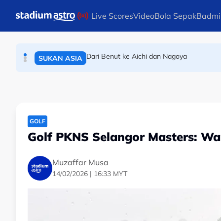
BOLA SEPAK
Skip to main content
Live Scores
Video
Bola Sepak
Badmi
Liga Super: Bola sepak darah daging saya 
BOLA SEPAK
Dari Benut ke Aichi dan Nagoya
SUKAN ASIA
GOLF
Golf PKNS Selangor Masters: Wak
Muzaffar Musa
14/02/2026 | 16:33 MYT