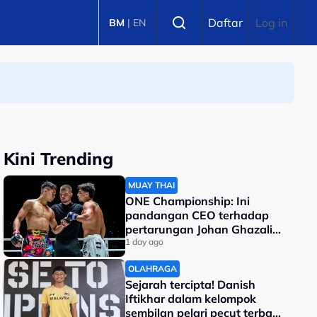
Select language
Daftar
Log in
BM
|
EN
Kini Trending
MUAY THAI
ONE Championship: Ini
pandangan CEO terhadap
pertarungan Johan Ghazali-
Ramadan Ondash
1 day ago
OLAHRAGA
Sejarah tercipta! Danish
Iftikhar dalam kelompok
sembilan pelari pecut terbaik