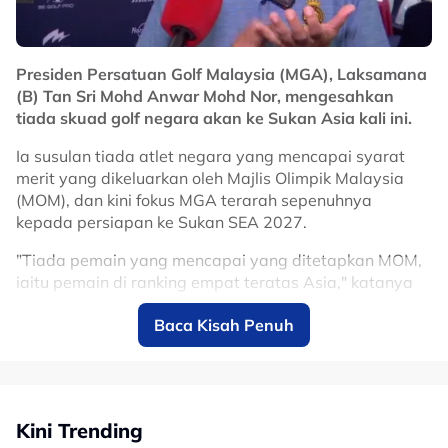
Presiden Persatuan Golf Malaysia (MGA), Laksamana
(B) Tan Sri Mohd Anwar Mohd Nor, mengesahkan
tiada skuad golf negara akan ke Sukan Asia kali ini.
Ia susulan tiada atlet negara yang mencapai syarat
merit yang dikeluarkan oleh Majlis Olimpik Malaysia
(MOM), dan kini fokus MGA terarah sepenuhnya
kepada persiapan ke Sukan SEA 2027.
"Tiada pemain yang mencapai yang ditetapkan MOM,
iaitu pemain di ranking empat teratas Asia," katanya
yang ditemui dalam majlis pelancaran aplikasi
Baca Kisah Penuh
'Dimpels Pass' dengan kerjasama MGA yang menjadi
platform untuk memudahkan semua pemain golf di
Malaysia merekodkan perkembangan mereka ketika
bermain dan mendapat 'handicap' sendiri.
Kini Trending
No node context available.