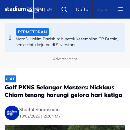
Skip to main content
Select language
PERMOTORAN
Daftar
Log in
BM
|
EN
Moto3: Hakim Danish raih petak kesembilan GP Britain,
sedia cipta kejutan di Silverstone
BOLA SEPAK
Piala Hyundai ASEAN: Malaysia ke separuh akhir! Wan
Kuzain artikek kemenangan Harimau Malaya
Advertisement
GOLF
Golf PKNS Selangor Masters: Nicklaus
Chiam tenang harungi gelora hari ketiga
Shaiful Shamsudin
13/02/2026 | 20:04 MYT