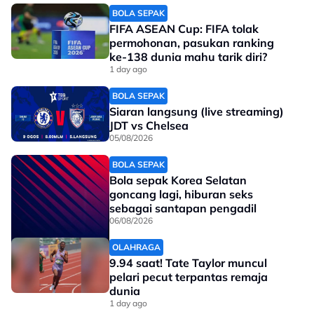
Related Topics
BOLA SEPAK
FIFA ASEAN Cup: FIFA tolak
#golf
permohonan, pasukan ranking
ke-138 dunia mahu tarik diri?
1 day ago
BOLA SEPAK
Siaran langsung (live streaming)
JDT vs Chelsea
05/08/2026
BOLA SEPAK
Bola sepak Korea Selatan
goncang lagi, hiburan seks
sebagai santapan pengadil
06/08/2026
OLAHRAGA
9.94 saat! Tate Taylor muncul
pelari pecut terpantas remaja
dunia
1 day ago