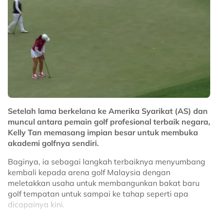
memberi impak positif kepada usaha Yayasan UMPSA
bagi menyokong pelbagai inisiatif kebajikan dan
pembangunan pelajar, termasuk penyediaan biasiswa,
bantuan kewangan, pembangunan sahsiah serta
program kecemerlangan akademik.
"Baginda sendiri bersetuju terbabit dalam program golf
ini.
"Dengan sokongan banyak pihak, Insya-Allah dapat
menjayakan program ini sempena 20 tahun penubuhan
Setelah lama berkelana ke Amerika Syarikat (AS) dan
UMPSA," tambah Naib Canselor UMPSA, Dr Yatimah
muncul antara pemain golf profesional terbaik negara,
Alias.
Kelly Tan memasang impian besar untuk membuka
akademi golfnya sendiri.
No node context available.
Baginya, ia sebagai langkah terbaiknya menyumbang
Related Topics
kembali kepada arena golf Malaysia dengan
meletakkan usaha untuk membangunkan bakat baru
#golf
golf tempatan untuk sampai ke tahap seperti apa
dicapainya kini.