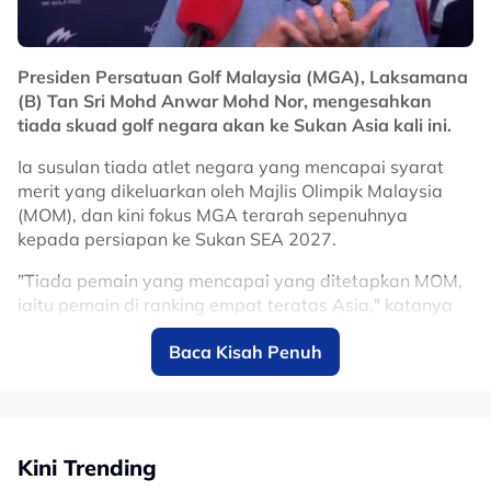
Presiden Persatuan Golf Malaysia (MGA), Laksamana
(B) Tan Sri Mohd Anwar Mohd Nor, mengesahkan
tiada skuad golf negara akan ke Sukan Asia kali ini.
Ia susulan tiada atlet negara yang mencapai syarat
merit yang dikeluarkan oleh Majlis Olimpik Malaysia
(MOM), dan kini fokus MGA terarah sepenuhnya
kepada persiapan ke Sukan SEA 2027.
"Tiada pemain yang mencapai yang ditetapkan MOM,
iaitu pemain di ranking empat teratas Asia," katanya
yang ditemui dalam majlis pelancaran aplikasi
Baca Kisah Penuh
'Dimpels Pass' dengan kerjasama MGA yang menjadi
platform untuk memudahkan semua pemain golf di
Malaysia merekodkan perkembangan mereka ketika
bermain dan mendapat 'handicap' sendiri.
Kini Trending
No node context available.