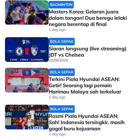
Related Topics
BADMINTON
Masters Korea: Gelaran juara
#golf
dalam tangan! Dua beregu lelaki
negara berentap di final
1 day ago
BOLA SEPAK
Siaran langsung (live streaming)
JDT vs Chelsea
05/08/2026
BOLA SEPAK
Terkini Piala Hyundai ASEAN:
Getir! Seorang lagi pemain
Harimau Malaya sah terkeluar
1 day ago
BOLA SEPAK
Rasmi Piala Hyundai ASEAN:
Sah! Indonesia tersingkir, masih
gagal buru kejuaraan
1 day ago