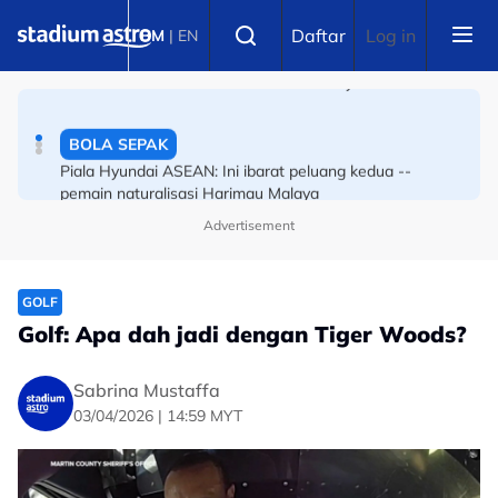
Skip to main content
BOLA SEPAK
Select language
Daftar
Log in
BM
|
EN
Piala Hyundai ASEAN: Wan Kuzain terharu akhirnya
barisi kesebelasan utama Harimau Malaya
BOLA SEPAK
Piala Hyundai ASEAN: Ini ibarat peluang kedua --
pemain naturalisasi Harimau Malaya
Advertisement
GOLF
Golf: Apa dah jadi dengan Tiger Woods?
Sabrina Mustaffa
03/04/2026 | 14:59 MYT