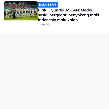
BOLA SEPAK
Piala Hyundai ASEAN: Media
sosial bergegar, penyokong maki
Indonesia malu kalah
1 day ago