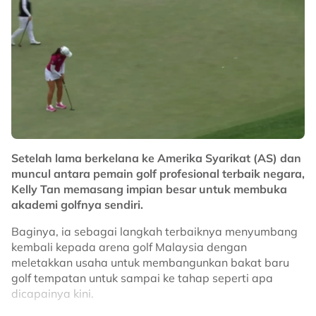
bagi menyokong pelbagai inisiatif kebajikan dan
pembangunan pelajar, termasuk penyediaan biasiswa,
bantuan kewangan, pembangunan sahsiah serta
program kecemerlangan akademik.
"Baginda sendiri bersetuju terbabit dalam program golf
ini.
"Dengan sokongan banyak pihak, Insya-Allah dapat
menjayakan program ini sempena 20 tahun penubuhan
Setelah lama berkelana ke Amerika Syarikat (AS) dan
UMPSA," tambah Naib Canselor UMPSA, Dr Yatimah
muncul antara pemain golf profesional terbaik negara,
Alias.
Kelly Tan memasang impian besar untuk membuka
akademi golfnya sendiri.
No node context available.
Baginya, ia sebagai langkah terbaiknya menyumbang
Related Topics
kembali kepada arena golf Malaysia dengan
meletakkan usaha untuk membangunkan bakat baru
#golf
golf tempatan untuk sampai ke tahap seperti apa
dicapainya kini.