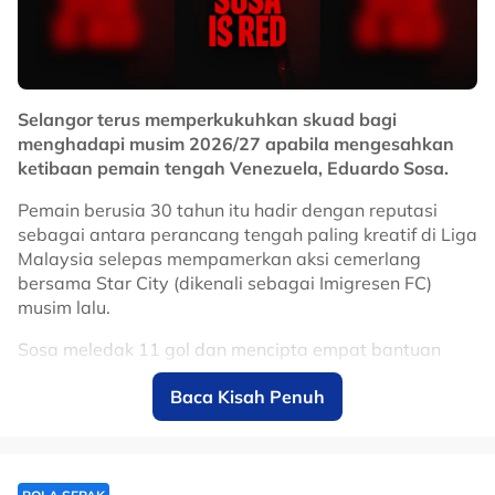
Selangor terus memperkukuhkan skuad bagi
menghadapi musim 2026/27 apabila mengesahkan
ketibaan pemain tengah Venezuela, Eduardo Sosa.
Pemain berusia 30 tahun itu hadir dengan reputasi
sebagai antara perancang tengah paling kreatif di Liga
Malaysia selepas mempamerkan aksi cemerlang
bersama Star City (dikenali sebagai Imigresen FC)
musim lalu.
Sosa meledak 11 gol dan mencipta empat bantuan
jaringan, sekali gus muncul antara pemain import
Baca Kisah Penuh
paling menyerlah dalam saingan domestik.
Kehadirannya dijangka menambah dimensi baharu
kepada jentera tengah Gergasi Merah menerusi
kreativiti, kawalan permainan dan kebolehan