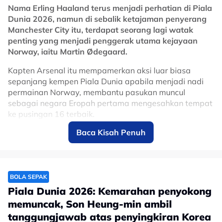
Related Topics
Nama Erling Haaland terus menjadi perhatian di Piala
Dunia 2026, namun di sebalik ketajaman penyerang
#Selangor
#bola sepak
Manchester City itu, terdapat seorang lagi watak
penting yang menjadi penggerak utama kejayaan
Norway, iaitu Martin Ødegaard.
Kapten Arsenal itu mempamerkan aksi luar biasa
sepanjang kempen Piala Dunia apabila menjadi nadi
permainan Norway, membantu pasukan muncul
sebagai negara Eropah pertama mengesahkan tempat
ke pusingan 16 terbaik.
Baca Kisah Penuh
Beraksi di posisi tengah, Ødegaard bukan sahaja
berperanan mengawal tempo permainan, malah turut
mencipta peluang, membantu pertahanan ketika
diperlukan serta memimpin pasukan dengan semangat
juang yang tinggi.
BOLA SEPAK
Piala Dunia 2026: Kemarahan penyokong
Keupayaan pemain berusia 27 tahun itu
memuncak, Son Heung-min ambil
menghubungkan bahagian tengah dan serangan
tanggungjawab atas penyingkiran Korea
menjadikan Norway tampil lebih seimbang, sekali gus