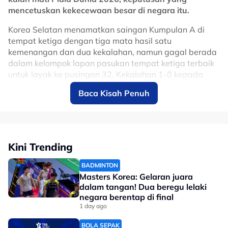
No node context available.
mencetuskan kekecewaan besar di negara itu.
Related Topics
Korea Selatan menamatkan saingan Kumpulan A di
tempat ketiga dengan tiga mata hasil satu
#Norway
#Erling Haaland
#bola sepak
#Piala Dunia
kemenangan dan dua kekalahan, namun gagal berada
dalam kelompok lapan pasukan tempat ketiga terbaik
untuk layak ke pusingan 32. Kekalahan 1-0 kepada
Afrika Selatan dalam aksi terakhir kumpulan menjadi
Baca Kisah Penuh
penentu penyingkiran mereka.
Selepas perlawanan, Son mengakui pasukan gagal
memenuhi harapan jutaan penyokong yang sentiasa
memberikan sokongan kepada skuad kebangsaan.
Kini Trending
“Saya benar-benar minta maaf kepada semua
BADMINTON
penyokong. Kami tidak memberikan keputusan yang
Masters Korea: Gelaran juara
mereka harapkan. Sebagai kapten, saya memikul
dalam tangan! Dua beregu lelaki
tanggungjawab terhadap kegagalan ini,” katanya.
negara berentap di final
1 day ago
Pemain berusia 33 tahun itu turut mengakui prestasi
Korea Selatan sepanjang kejohanan tidak mencapai
BOLA SEPAK