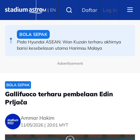
Skip to main content
BOLA SEPAK
Select language
Daftar
Log in
BM
|
EN
SUKMA: Amirudin optimis penganjuran tetap meriah
meski dianjur secara berjimat
BOLA SEPAK
Piala Hyundai ASEAN: Wan Kuzain terharu akhirnya
barisi kesebelasan utama Harimau Malaya
Advertisement
BOLA SEPAK
Gallifuoco terharu pembelaan Edin
Prljača
Ammar Hakim
11/05/2026 | 20:01 MYT