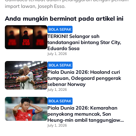
import lawan, Joseph Esso.
Anda mungkin berminat pada artikel ini
BOLA SEPAK
TERKINI! Selangor sah
tandatangani bintang Star City,
Eduardo Sosa
July 1, 2026
BOLA SEPAK
Piala Dunia 2026: Haaland curi
tumpuan, Odegaard penggerak
sebenar Norway
July 1, 2026
BOLA SEPAK
Piala Dunia 2026: Kemarahan
penyokong memuncak, Son
Heung-min ambil tanggungjawab
atas penyingkiran Korea Selatan
July 1, 2026