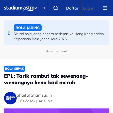
Skip to main content
BADMINTON
Select language
Daftar
Log in
BM
|
EN
Terbuka Korea Selatan: Wei Chong-Wooi Yik ikut jejak
Aaron Chia-Aaron Tai
BOLA JARING
Skuad bola jaring negara berlepas ke Hong Kong hadapi
Kejohanan Bola Jaring Asia 2026
Advertisement
BOLA SEPAK
EPL: Tarik rambut tak sewenang-
wenangnya kena kad merah
Shaiful Shamsudin
13/06/2026 | 04:01 MYT