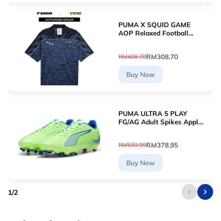
PUMA X SQUID GAME
AOP Relaxed Football
Jersey (New Navy)
63070716
RM308.70
RM408.70
Buy Now
PUMA ULTRA 5 PLAY
FG/AG Adult Spikes Apple
Green Grass Football
10768903 [Le Mai.com]
RM378.95
RM599.99
Buy Now
1
/
2