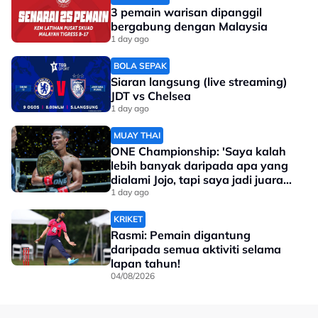
3 pemain warisan dipanggil
bergabung dengan Malaysia
1 day ago
BOLA SEPAK
Siaran langsung (live streaming)
JDT vs Chelsea
1 day ago
MUAY THAI
ONE Championship: 'Saya kalah
lebih banyak daripada apa yang
dialami Jojo, tapi saya jadi juara
dunia'
1 day ago
KRIKET
Rasmi: Pemain digantung
daripada semua aktiviti selama
lapan tahun!
04/08/2026