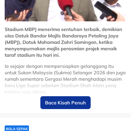
Stadium MBPJ menerima sentuhan terbaik, demikian
ulas Datuk Bandar Majlis Bandaraya Petaling Jaya
(MBPJ), Datuk Mohamad Zahri Samingon, ketika
menyempurnakan majlis perasmian projek menaik
taraf stadium itu hari ini.
Ia sejajar dengan mempersiapkan gelanggang itu
untuk Sukan Malaysia (Sukma) Selangor 2026 dan juga
rumah sementara Gergasi Merah menghadapi musim
baru Liga Super sebelum Stadium Shah Alam yang
baharu siap dibina.
Baca Kisah Penuh
"MBPJ menyokong penuh apa jua inisiatif, apa lagi
menjadi gelanggang untuk Gergasi Merah sementara
menunggu Stadium Shah Alam siap, lebih-lebih
menjadi tuan rumah kepada Sukma.
BOLA SEPAK