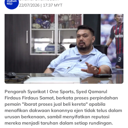
bulan depan.
22/07/2026 | 17:37 MYT
"Kami menyasarkan kelompok lima terbaik liga dan
separuh akhir untuk saingan Piala FA dan Piala
Malaysia.
"Semua pemain kami jelas dengan sasaran ini,"
katanya di Nadi Arena.
No node context available.
Related Topics
Pengarah Syarikat I One Sports, Syed Qamarul
#liga super
Firdaus Firdaus Samat, berkata proses perpindahan
pemain "ibarat proses jual beli kereta" apabila
menafikan dakwaan kononnya ejen tidak telus dalam
urusan berkenaan, sambil menyifatkan reputasi
mereka menjadi taruhan dalam setiap rundingan.