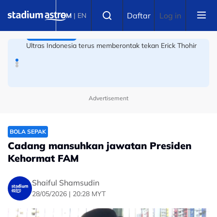
Skip to main content
Select language
Ruben Amorim mengamuk di Indonesia!
Daftar
Log in
BM
|
EN
BOLA SEPAK
Ultras Indonesia terus memberontak tekan Erick Thohir
Advertisement
BOLA SEPAK
Cadang mansuhkan jawatan Presiden
Kehormat FAM
Shaiful Shamsudin
28/05/2026 | 20:28 MYT