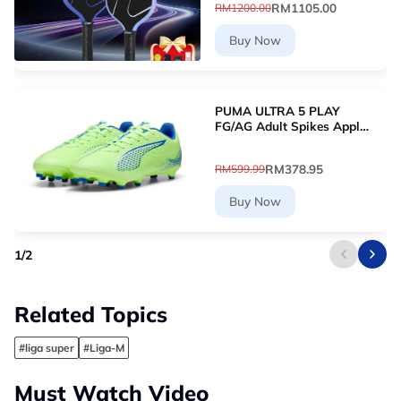
RM1105.00
RM1200.00
Buy Now
PUMA ULTRA 5 PLAY
FG/AG Adult Spikes Apple
Green Grass Football
10768903 [Le Mai.com]
RM378.95
RM599.99
Buy Now
1
/
2
Related Topics
#liga super
#Liga-M
Must Watch Video