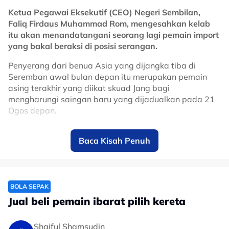
komuniti dan menjadi imej MBPJ," katanya.
Ketua Pegawai Eksekutif (CEO) Negeri Sembilan,
Faliq Firdaus Muhammad Rom, mengesahkan kelab
No node context available.
itu akan menandatangani seorang lagi pemain import
Related Topics
yang bakal beraksi di posisi serangan.
#SUKMA
#liga super
Penyerang dari benua Asia yang dijangka tiba di
Seremban awal bulan depan itu merupakan pemain
asing terakhir yang diikat skuad Jang bagi
mengharungi saingan baru yang dijadualkan pada 21
Ogos depan.
Dia turut memaklumkan pihak pengurusan kelab
Baca Kisah Penuh
menetapkan sasaran kedudukan lima terbaik buat
ketua jurulatih, Daniel Himenez, sekali gus memperbaiki
pencapaian musim lalu yang menyaksikan skuad Rusa
menamatkan kempen Liga Super di kedudukan ketujuh.
BOLA SEPAK
"Kami berada di pertengahan pramusim.
Jual beli pemain ibarat pilih kereta
"Kami sudah melalui dua perlawanan ujian dan proses
mengikatnya dijangka dimuktamadkan pada awal
Shaiful Shamsudin