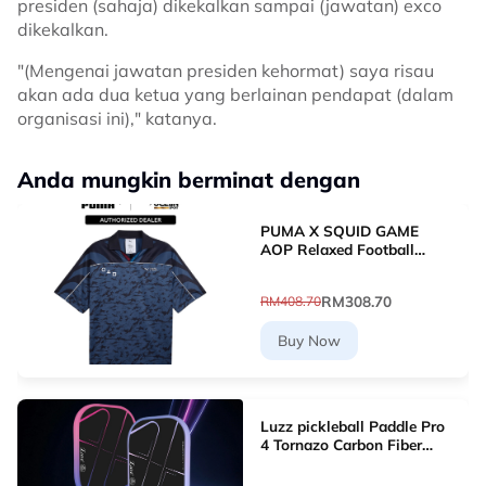
presiden (sahaja) dikekalkan sampai (jawatan) exco
dikekalkan.
"(Mengenai jawatan presiden kehormat) saya risau
akan ada dua ketua yang berlainan pendapat (dalam
organisasi ini)," katanya.
Anda mungkin berminat dengan
PUMA X SQUID GAME
AOP Relaxed Football
Jersey (New Navy)
63070716
RM308.70
RM408.70
Buy Now
Luzz pickleball Paddle Pro
4 Tornazo Carbon Fiber
Pickleball Paddle - Dual-
Layer Core