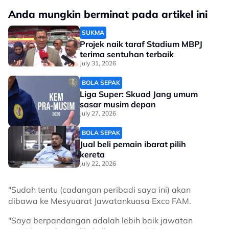
Anda mungkin berminat pada artikel ini
SUKMA
Projek naik taraf Stadium MBPJ
terima sentuhan terbaik
July 31, 2026
BOLA SEPAK
Liga Super: Skuad Jang umum
sasar musim depan
July 27, 2026
BOLA SEPAK
Jual beli pemain ibarat pilih
kereta
July 22, 2026
"Sudah tentu (cadangan peribadi saya ini) akan
dibawa ke Mesyuarat Jawatankuasa Exco FAM.
"Saya berpandangan adalah lebih baik jawatan