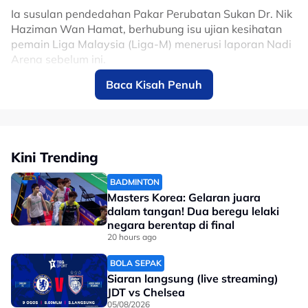
Ia susulan pendedahan Pakar Perubatan Sukan Dr. Nik
Haziman Wan Hamat, berhubung isu ujian kesihatan
pemain Liga Malaysia (Liga-M) menerusi laporan Nadi
Arena sebelum ini.
Baca Kisah Penuh
Syed Qamarul Firdaus berpendapat masih terdapat
situasi dalam landskap bola sepak Malaysia di mana
pemain ditandatangani terlebih dahulu sebelum
dibawa ke negara ini bagi menjalani pemeriksaan
perubatan.
Kini Trending
Lantas, dia menegaskan ujian kesihatan pemain
BADMINTON
sebelum dimuktamadkan sesuatu perpindahan, adalah
Masters Korea: Gelaran juara
tanggungjawab kelab, bukannya ejen pemain.
dalam tangan! Dua beregu lelaki
negara berentap di final
"Apabila dibawa menjalani ujian (pemain bermasalah
20 hours ago
ini) lulus tapi kelab sebenar tak tengok jangka masa
panjang.
BOLA SEPAK
Siaran langsung (live streaming)
"Bagi pemain profesional yang sudah beraksi 10-15
JDT vs Chelsea
tahun, mereka boleh sorok kecederaan terutama di
05/08/2026