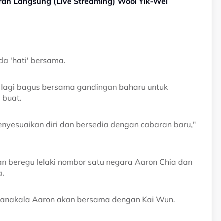
iaran Langsung (Live Streaming) Wooi Yik-Wei
a 'hati' bersama.
ng lagi bagus bersama gandingan baharu untuk
 buat.
nyesuaikan diri dan bersedia dengan cabaran baru,"
 beregu lelaki nombor satu negara Aaron Chia dan
a.
manakala Aaron akan bersama dengan Kai Wun.