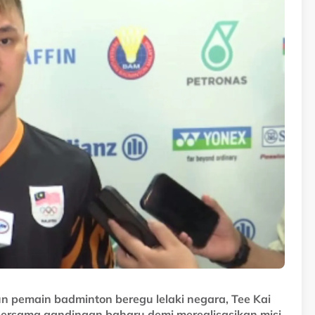
 pemain badminton beregu lelaki negara, Tee Kai
bersama gandingan baharu demi merealisasikan misi