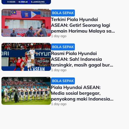
BOLA SEPAK
Terkini Piala Hyundai
ASEAN: Getir! Seorang lagi
pemain Harimau Malaya sah
terkeluar
1 day ago
BOLA SEPAK
Rasmi Piala Hyundai
ASEAN: Sah! Indonesia
tersingkir, masih gagal buru
kejuaraan
1 day ago
BOLA SEPAK
Piala Hyundai ASEAN:
Media sosial bergegar,
penyokong maki Indonesia
malu kalah
1 day ago