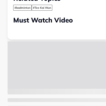
#badminton
#Tee Kai Wun
Must Watch Video