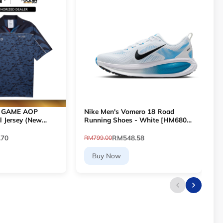
 GAME AOP
Nike Men's Vomero 18 Road
l Jersey (New
Running Shoes - White [HM6803-
A
6
109]
F
.70
RM548.58
RM799.00
R
Buy Now