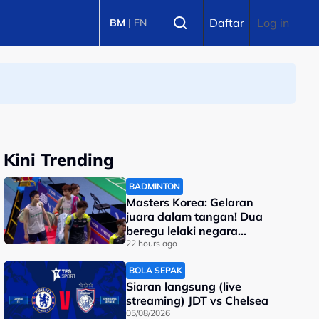
Select language
Daftar
Log in
BM
|
EN
Kini Trending
BADMINTON
Masters Korea: Gelaran
juara dalam tangan! Dua
beregu lelaki negara
berentap di final
22 hours ago
BOLA SEPAK
Siaran langsung (live
streaming) JDT vs Chelsea
05/08/2026