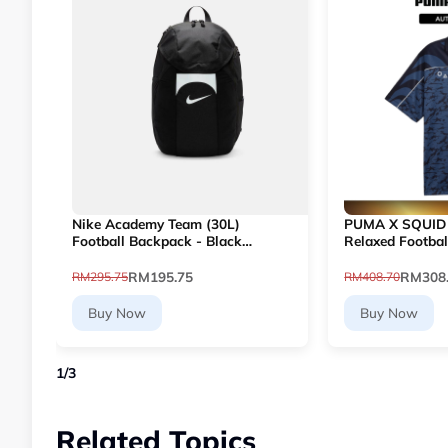
Nike Academy Team (30L)
PUMA X SQUID
Football Backpack - Black
Relaxed Footbal
[DV0761-011]
Navy) 6307071
RM195.75
RM308
RM295.75
RM408.70
Buy Now
Buy Now
1
/
3
Related Topics