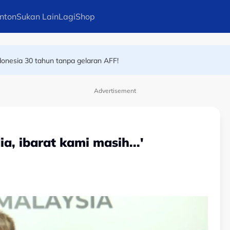
nton
Sukan Lain
Lagi
Shop
eregu 'scratch pair' negara juara!
donesia 30 tahun tanpa gelaran AFF!
Advertisement
a, ibarat kami masih...'