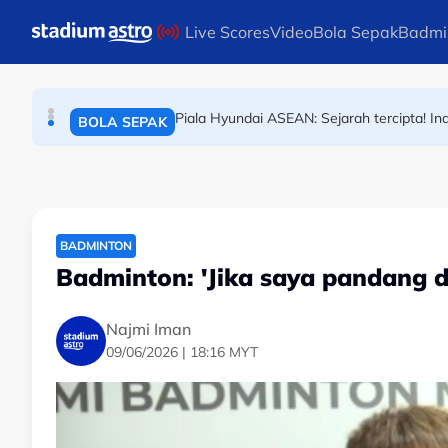
BOLA SEPAK
Skip to main content
Live Scores
Video
Bola Sepak
Badmi
Final Masters Korea: Eksperimen berjaya! B
BADMINTON
Piala Hyundai ASEAN: Sejarah tercipta! In
BOLA SEPAK
BADMINTON
Badminton: 'Jika saya pandang di
Najmi Iman
09/06/2026 | 18:16 MYT