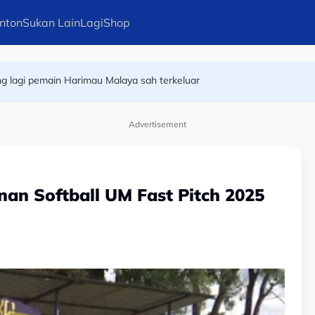
nton
Sukan Lain
Lagi
Shop
ng lagi pemain Harimau Malaya sah terkeluar
ar, penyokong maki Indonesia malu kalah
Advertisement
an Softball UM Fast Pitch 2025