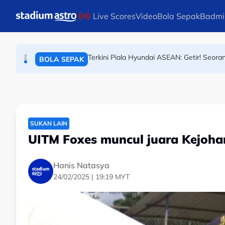
BOLA SEPAK
Skip to main content
Live Scores
Video
Bola Sepak
Badmi
Terkini Piala Hyundai ASEAN: Getir! Seora
BOLA SEPAK
Piala Hyundai ASEAN: Media sosial bergeg
BOLA SEPAK
SUKAN LAIN
UITM Foxes muncul juara Kejohan
Hanis Natasya
24/02/2025 | 19:19 MYT