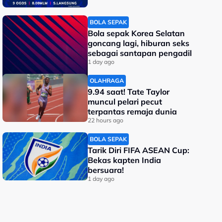
BOLA SEPAK
Bola sepak Korea Selatan
goncang lagi, hiburan seks
sebagai santapan pengadil
1 day ago
OLAHRAGA
9.94 saat! Tate Taylor
muncul pelari pecut
terpantas remaja dunia
22 hours ago
BOLA SEPAK
Tarik Diri FIFA ASEAN Cup:
Bekas kapten India
bersuara!
1 day ago