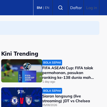
Select language
Daftar
Log in
BM
|
EN
Kini Trending
BOLA SEPAK
FIFA ASEAN Cup: FIFA tolak
permohonan, pasukan
ranking ke-138 dunia mahu
tarik diri?
1 day ago
BOLA SEPAK
Siaran langsung (live
streaming) JDT vs Chelsea
05/08/2026