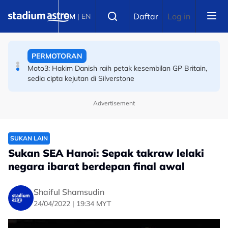
Skip to main content
Select language
PERMOTORAN
Daftar
Log in
BM
|
EN
Moto3: Hakim Danish raih petak kesembilan GP Britain,
sedia cipta kejutan di Silverstone
BOLA SEPAK
Piala Hyundai ASEAN: Malaysia ke separuh akhir! Wan
Kuzain arkitek kemenangan Harimau Malaya
Advertisement
SUKAN LAIN
Sukan SEA Hanoi: Sepak takraw lelaki
negara ibarat berdepan final awal
Shaiful Shamsudin
24/04/2022 | 19:34 MYT