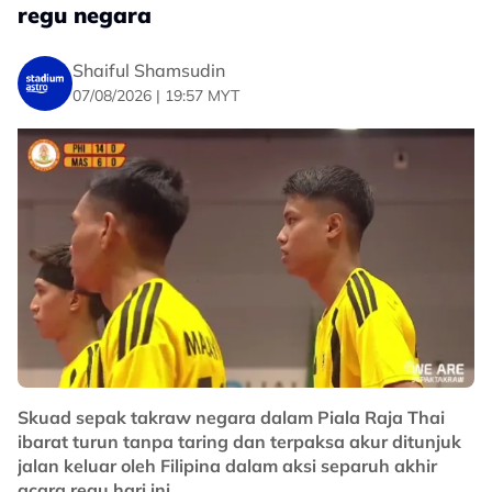
regu negara
kepada pertandingan. Beri ruang kepada perubahan.
Biar demokrasi menentukan. Jangan tutup gelanggang
sebelum sepak mula.
Shaiful Shamsudin
07/08/2026 | 19:57 MYT
No node context available.
Related Topics
#Sepak Takraw
Skuad sepak takraw negara dalam Piala Raja Thai
ibarat turun tanpa taring dan terpaksa akur ditunjuk
jalan keluar oleh Filipina dalam aksi separuh akhir
acara regu hari ini.