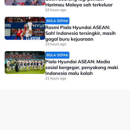
Harimau Malaya sah terkeluar
"Beraksi di Bangkok, sudah pasti mereka akan
22 hours ago
menghadirkan permainan terbaik di sana nanti."
BOLA SEPAK
Rasmi Piala Hyundai ASEAN:
No node context available.
Sah! Indonesia tersingkir, masih
Related Topics
gagal buru kejuaraan
23 hours ago
#Sepak Takraw
BOLA SEPAK
Piala Hyundai ASEAN: Media
sosial bergegar, penyokong maki
Indonesia malu kalah
21 hours ago