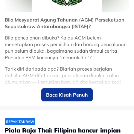
Bila Mesyuarat Agung Tahunan (AGM) Persekutuan
Sepaktakraw Antarabangsa (ISTAF)?
Bila pencalonan dibuka? Kalau AGM belum
menetapkan proses pemilihan dan borang pencalonan
pun belum dibuka, bagaimana sudah timbul cerita
Presiden PSM kononnya “menarik diri”?
Tarik diri daripada apa? Biarlah proses berjalan
dahulu. AGM ditetapkan, pencalonan dibuka, calon
diumumkan — kemudian barulah kita bercakap soal
menang atau kalah.
Baca Kisah Penuh
Dan satu persoalan lebih besar: Sampai bila ISTAF
mahu terus diterajui Thailand? Lebih 30 tahun bukan
tempoh yang singkat.
SEPAK TAKRAW
Piala Raja Thai: Filipina hancur impian
Sepak takraw milik semua negara anggota. Beri ruang