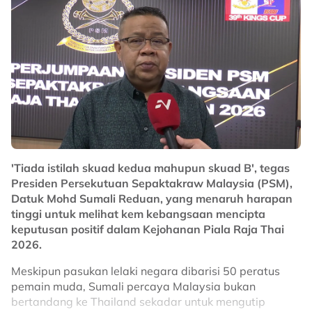
No node context available.
Related Topics
#Sepak Takraw
#Piala Raja Thai
'Tiada istilah skuad kedua mahupun skuad B', tegas
Presiden Persekutuan Sepaktakraw Malaysia (PSM),
Datuk Mohd Sumali Reduan, yang menaruh harapan
tinggi untuk melihat kem kebangsaan mencipta
keputusan positif dalam Kejohanan Piala Raja Thai
2026.
Meskipun pasukan lelaki negara dibarisi 50 peratus
pemain muda, Sumali percaya Malaysia bukan
bertandang ke Thailand sekadar untuk mengutip