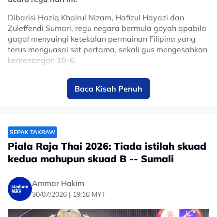
Dibarisi Haziq Khairul Nizam, Hafizul Hayazi dan
Zuleffendi Sumari, regu negara bermula goyah apabila
gagal menyaingi ketekalan permainan Filipina yang
terus menguasai set pertama, sekali gus mengesahkan
kemenangan 15-6.
Anak buah jurulatih, Ahmad Jais Baharun, cuba bangkit
Baca Kisah Penuh
dalam set kedua dengan aksi lebih meyakinkan, corak
permainan lebih tersusun dan beberapa kali
mendahului lawan hasil kombinasi lebih kemas di
semua posisi.
SEPAK TAKRAW
Bagaimanapun, Filipina kekal tenang dalam mata-
Piala Raja Thai 2026: Tiada istilah skuad
mata kritikal dan menutup perlawanan dengan
kedua mahupun skuad B -- Sumali
keputusan 15-13.
Kekalahan itu menyaksikan impian Malaysia beraksi di
Ammar Hakim
pentas final lebur, manakala Filipina meneruskan misi
30/07/2026 | 19:16 MYT
memburu gelaran juara.