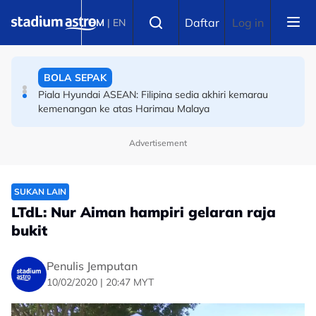
Skip to main content
OLAHRAGA
Select language
Daftar
Log in
BM
|
EN
(Terkini) Danish Iftikhar muncul antara lapan pelari pecut
remaja terbaik dunia
BOLA SEPAK
Piala Hyundai ASEAN: Filipina sedia akhiri kemarau
kemenangan ke atas Harimau Malaya
Advertisement
SUKAN LAIN
LTdL: Nur Aiman hampiri gelaran raja
bukit
Penulis Jemputan
10/02/2020 | 20:47 MYT