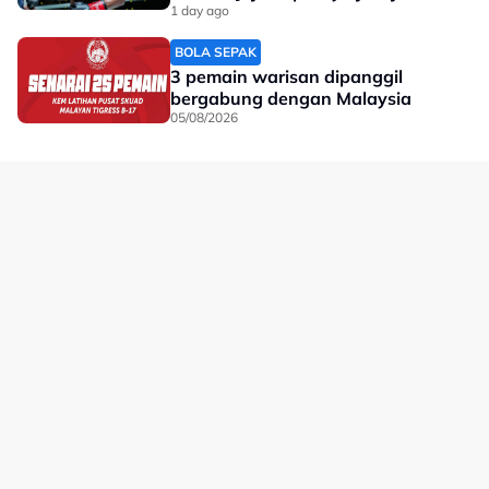
dunia'
1 day ago
BOLA SEPAK
3 pemain warisan dipanggil
bergabung dengan Malaysia
05/08/2026