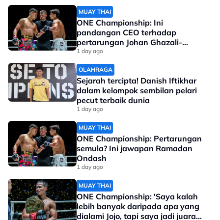
MUAY THAI
ONE Championship: Ini
pandangan CEO terhadap
pertarungan Johan Ghazali-
Ramadan Ondash
1 day ago
OLAHRAGA
Sejarah tercipta! Danish Iftikhar
dalam kelompok sembilan pelari
pecut terbaik dunia
1 day ago
MUAY THAI
ONE Championship: Pertarungan
semula? Ini jawapan Ramadan
Ondash
1 day ago
MUAY THAI
ONE Championship: 'Saya kalah
lebih banyak daripada apa yang
dialami Jojo, tapi saya jadi juara