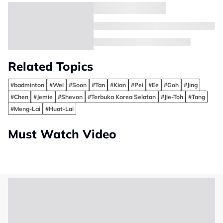
Related Topics
#badminton
#Wei
#Soon
#Tan
#Kian
#Pei
#Ee
#Goh
#Jing
#Chen
#Jemie
#Shevon
#Terbuka Korea Selatan
#Jie-Toh
#Tang
#Meng-Lai
#Huat-Lai
Must Watch Video