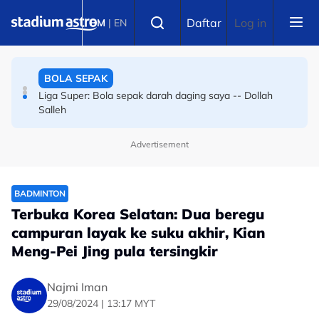
Skip to main content
BOLA SEPAK
Select language
Daftar
Log in
BM
|
EN
Bola sepak Korea Selatan goncang lagi, hiburan seks
sebagai santapan pengadil
BOLA SEPAK
Liga Super: Bola sepak darah daging saya -- Dollah
Salleh
Advertisement
BADMINTON
Terbuka Korea Selatan: Dua beregu
campuran layak ke suku akhir, Kian
Meng-Pei Jing pula tersingkir
Najmi Iman
29/08/2024 | 13:17 MYT