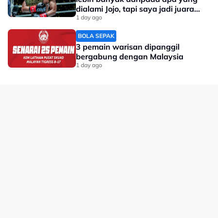
dialami Jojo, tapi saya jadi juara
dunia'
1 day ago
BOLA SEPAK
3 pemain warisan dipanggil
bergabung dengan Malaysia
1 day ago