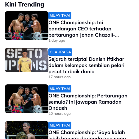
Kini Trending
MUAY THAI
ONE Championship: Ini
pandangan CEO terhadap
pertarungan Johan Ghazali-
Ramadan Ondash
1 day ago
OLAHRAGA
Sejarah tercipta! Danish Iftikhar
dalam kelompok sembilan pelari
pecut terbaik dunia
17 hours ago
MUAY THAI
ONE Championship: Pertarungan
semula? Ini jawapan Ramadan
Ondash
20 hours ago
MUAY THAI
ONE Championship: 'Saya kalah
lebih banyak daripada apa yang