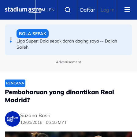
Skip to main content
BOLA SEPAK
Select language
Daftar
Log in
BM
|
EN
Bola sepak Korea Selatan goncang lagi, hiburan seks
sebagai santapan pengadil
BOLA SEPAK
Liga Super: Bola sepak darah daging saya -- Dollah
Salleh
Advertisement
RENCANA
Pembaharuan yang dinantikan Real
Madrid?
Suzana Basri
12/01/2016 | 06:15 MYT