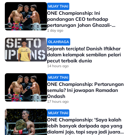
MUAY THAI
ONE Championship: Ini
pandangan CEO terhadap
pertarungan Johan Ghazali-
Ramadan Ondash
1 day ago
OLAHRAGA
Sejarah tercipta! Danish Iftikhar
dalam kelompok sembilan pelari
pecut terbaik dunia
14 hours ago
MUAY THAI
ONE Championship: Pertarungan
semula? Ini jawapan Ramadan
Ondash
17 hours ago
MUAY THAI
ONE Championship: 'Saya kalah
lebih banyak daripada apa yang
dialami Jojo, tapi saya jadi juara