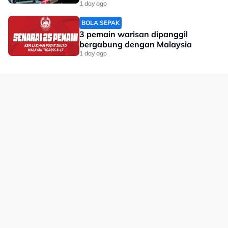
dunia'
1 day ago
BOLA SEPAK
3 pemain warisan dipanggil
bergabung dengan Malaysia
1 day ago