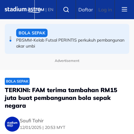
Skip to main content
BOLA SEPAK
Select language
Daftar
Log in
BM
|
EN
PBSMM-Kelab Futsal PERINTIS perkukuh pembangunan
akar umbi
BOLA SEPAK
Rasmi Piala Hyundai ASEAN: Sah! Indonesia tersingkir,
masih gagal buru kejuaraan
Advertisement
BOLA SEPAK
TERKINI: FAM terima tambahan RM15
juta buat pembangunan bola sepak
negara
Saufi Tahir
12/01/2025 | 20:53 MYT