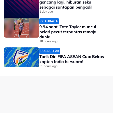
Malaysia 2-0 Filipina
goncang lagi, hiburan seks
sebagai santapan pengadil
22/3/2017: Perlawanan Persahabatan
1 day ago
Malaysia 0-0 Filipina
OLAHRAGA
1/3/2024: Perlawanan Persahabatan
9.94 saat! Tate Taylor muncul
Malaysia 0-0 Filipina
pelari pecut terpantas remaja
dunia
1/6/2012: Perlawanan Persahabatan
18 hours ago
Malaysia 0-0 Filipina
BOLA SEPAK
Ayuh berikan sokongan buat skuad negara esok!
Tarik Diri FIFA ASEAN Cup: Bekas
kapten India bersuara!
No node context available.
21 hours ago
Related Topics
#Piala Hyundai ASEAN
#Harimau Malaya