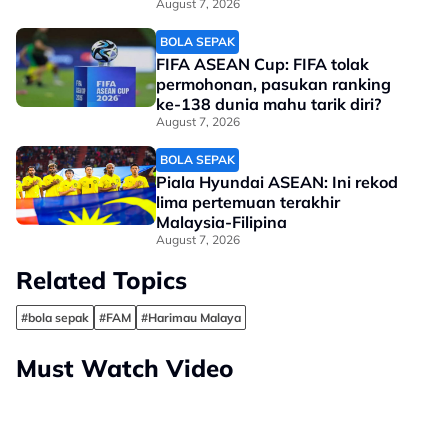
Malaya
August 7, 2026
BOLA SEPAK
FIFA ASEAN Cup: FIFA tolak
permohonan, pasukan ranking
ke-138 dunia mahu tarik diri?
August 7, 2026
BOLA SEPAK
Piala Hyundai ASEAN: Ini rekod
lima pertemuan terakhir
Malaysia-Filipina
August 7, 2026
Related Topics
#bola sepak
#FAM
#Harimau Malaya
Must Watch Video