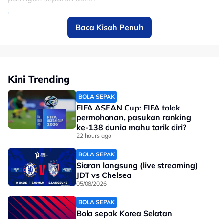
Every competition begins with belief.
Baca Kisah Penuh
The Hyundai Cup campaign begins with
an away fixture against Myanmar 🇲🇲 on
July 25, setting up a challenging yet
Kini Trending
intriguing opening encounter.
pic.twitter.com/OPwPb0YYj1
BOLA SEPAK
FIFA ASEAN Cup: FIFA tolak
permohonan, pasukan ranking
— Malaysia NT (@malaysia_nt)
January
ke-138 dunia mahu tarik diri?
16, 2026
22 hours ago
BOLA SEPAK
Keputusan:
Siaran langsung (live streaming)
JDT vs Chelsea
4/9/2024: Pesta Bola Merdeka 2024 (Separuh Akhir)
05/08/2026
Malaysia 2-1 Filipina
BOLA SEPAK
23/3/2022: Perlawanan Persahabatan
Bola sepak Korea Selatan