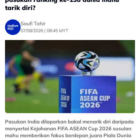
— Zulhelmi Zainal Azam
tarik diri?
(@zulhelmizainal1)
August 7, 2026
Saufi Tahir
Menerusi wartawan Astro Arena, berkongsikan: "Masa
07/08/2026 | 08:45 MYT
untuk cipta sejarah", Carles Cuadrat, jurulatih Filipina
mahu tamatkan kemarau kemenangan ke atas
Harimau Malaya." kongsinya.
Maklumat lanjut ikuti Nadi Arena malam ini.
No node context available.
Related Topics
#Piala Hyundai ASEAN
#Filipina
#Harimau Malaya
Pasukan India dilaporkan bakal menarik diri daripada
menyertai Kejohanan FIFA ASEAN Cup 2026 susulan
mahu memberikan fokus berdepan juara Piala Dunia