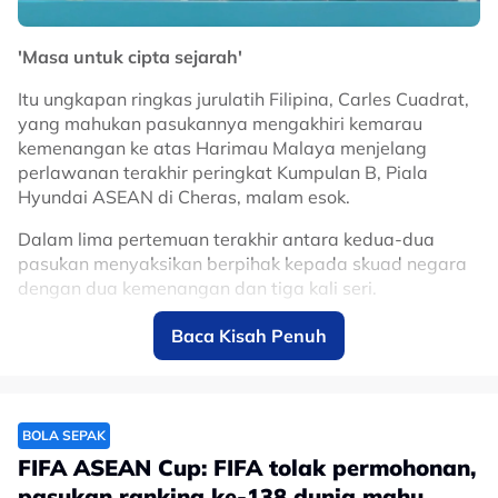
'Masa untuk cipta sejarah'
Itu ungkapan ringkas jurulatih Filipina, Carles Cuadrat,
yang mahukan pasukannya mengakhiri kemarau
kemenangan ke atas Harimau Malaya menjelang
perlawanan terakhir peringkat Kumpulan B, Piala
Hyundai ASEAN di Cheras, malam esok.
Dalam lima pertemuan terakhir antara kedua-dua
pasukan menyaksikan berpihak kepada skuad negara
dengan dua kemenangan dan tiga kali seri.
Baca Kisah Penuh
“Time to make history”, Carles Cuadrat,
jurulatih Filipina mahu tamatkan kemarau
kemenangan ke atas Harimau Malaya.
🇵🇭🔥
@ASTROARENA
BOLA SEPAK
pic.twitter.com/IX8p4LjGLc
FIFA ASEAN Cup: FIFA tolak permohonan,
pasukan ranking ke-138 dunia mahu