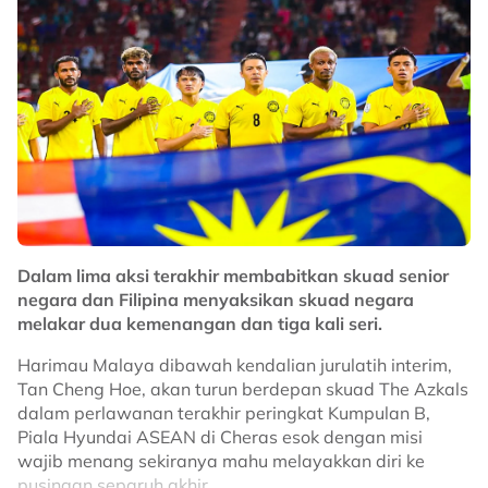
Skuad Blue Tigers itu diundi dalam satu divisyen sama
bersama Indonesia, Malaysia dan Singapura.
No node context available.
Related Topics
#FIFA ASEAN Cup
#FIFA
#Harimau Malaya
Dalam lima aksi terakhir membabitkan skuad senior
negara dan Filipina menyaksikan skuad negara
melakar dua kemenangan dan tiga kali seri.
Harimau Malaya dibawah kendalian jurulatih interim,
Tan Cheng Hoe, akan turun berdepan skuad The Azkals
dalam perlawanan terakhir peringkat Kumpulan B,
Piala Hyundai ASEAN di Cheras esok dengan misi
wajib menang sekiranya mahu melayakkan diri ke
pusingan separuh akhir.