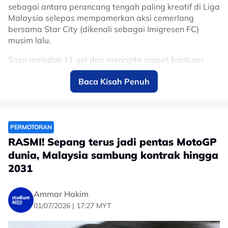
sebagai antara perancang tengah paling kreatif di Liga
Malaysia selepas mempamerkan aksi cemerlang
bersama Star City (dikenali sebagai Imigresen FC)
musim lalu.
Sosa meledak 11 gol dan mencipta empat bantuan
jaringan, sekali gus muncul antara pemain import
Baca Kisah Penuh
paling menyerlah dalam saingan domestik.
Kehadirannya dijangka menambah dimensi baharu
kepada jentera tengah Gergasi Merah menerusi
kreativiti, kawalan permainan dan kebolehan
PERMOTORAN
menghasilkan hantaran yang mampu memecahkan
RASMI! Sepang terus jadi pentas MotoGP
benteng pertahanan lawan.
dunia, Malaysia sambung kontrak hingga
Sebelum berhijrah ke Malaysia, Sosa turut memiliki
2031
pengalaman beraksi di Amerika Syarikat bersama
Columbus Crew, selain merasai saingan berprestij Copa
Ammar Hakim
Libertadores, menjadikannya pemain yang sudah
01/07/2026 | 17:27 MYT
biasa beraksi di pentas kompetitif.