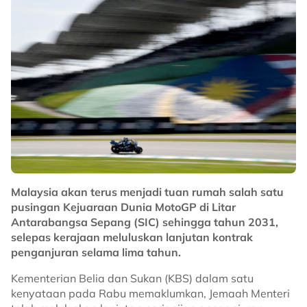
Dikenali dengan visi permainan yang tinggi,
kemampuan mengekalkan penguasaan bola serta etika
kerja yang konsisten, Sosa dijangka menjadi watak
penting dalam sistem permainan Selangor musim ini.
Penyokong Red Giants pastinya mengharapkan
sentuhan pemain kelahiran Venezuela itu mampu
membantu Selangor kembali mencabar kejuaraan
domestik, selain memperkukuhkan cabaran kelab di
pentas Asia pada musim baharu.
No node context available.
Related Topics
Malaysia akan terus menjadi tuan rumah salah satu
pusingan Kejuaraan Dunia MotoGP di Litar
#Selangor
#bola sepak
Antarabangsa Sepang (SIC) sehingga tahun 2031,
selepas kerajaan meluluskan lanjutan kontrak
penganjuran selama lima tahun.
Kementerian Belia dan Sukan (KBS) dalam satu
kenyataan pada Rabu memaklumkan, Jemaah Menteri