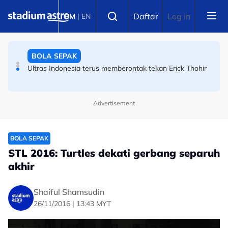
Skip to main content
BOLA SEPAK
Select language
Daftar
Log in
BM
|
EN
Ultras Indonesia terus memberontak tekan Erick Thohir
BOLA SEPAK
Piala Hyundai ASEAN: Sejarah tercipta! Indonesia 30
tahun tanpa gelaran AFF!
Advertisement
BOLA SEPAK
STL 2016: Turtles dekati gerbang separuh
akhir
Shaiful Shamsudin
26/11/2016 | 13:43 MYT