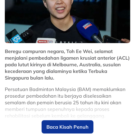
Sebelum ini, beberapa pegawai memaklumkan
bahawa yuran penganjuran MotoGP meningkat antara
10 hingga 15 peratus selepas kontrak terdahulu
diperbaharui pada 2024.
Lanjutan kontrak sehingga 2031 dijangka memberi
manfaat besar kepada Malaysia dalam usaha
Beregu campuran negara, Toh Ee Wei, selamat
memperkukuhkan reputasi negara sebagai destinasi
menjalani pembedahan ligamen krusiat anterior (ACL)
utama sukan permotoran dunia, selain terus
pada lutut kirinya di Melbourne, Australia, susulan
merancakkan ekonomi menerusi kemasukan pelancong
kecederaan yang dialaminya ketika Terbuka
dan penganjuran acara bertaraf antarabangsa di Litar
Singapura bulan lalu.
Antarabangsa Sepang.
Persatuan Badminton Malaysia (BAM) memaklumkan
No node context available.
prosedur pembedahan itu berjaya diselesaikan
Related Topics
semalam dan pemain berusia 25 tahun itu kini akan
memberi tumpuan sepenuhnya kepada proses
#motoGP
rehabilitasi sebelum kembali ke gelanggang.
Baca Kisah Penuh
Ee Wei melahirkan rasa syukur apabila pembedahan
berjalan lancar, selain menghargai sokongan yang