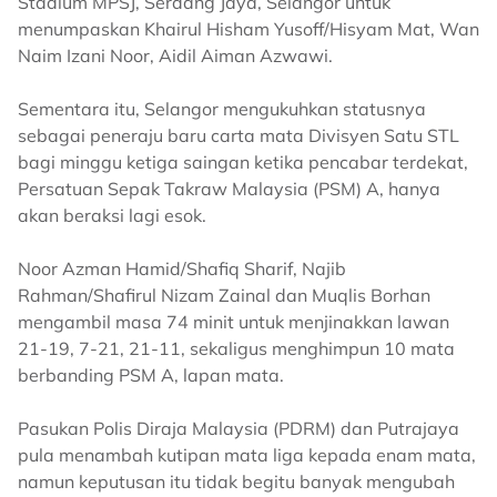
Stadium MPSJ, Serdang Jaya, Selangor untuk
menumpaskan Khairul Hisham Yusoff/Hisyam Mat, Wan
Naim Izani Noor, Aidil Aiman Azwawi.
Sementara itu, Selangor mengukuhkan statusnya
sebagai peneraju baru carta mata Divisyen Satu STL
bagi minggu ketiga saingan ketika pencabar terdekat,
Persatuan Sepak Takraw Malaysia (PSM) A, hanya
akan beraksi lagi esok.
Noor Azman Hamid/Shafiq Sharif, Najib
Rahman/Shafirul Nizam Zainal dan Muqlis Borhan
mengambil masa 74 minit untuk menjinakkan lawan
21-19, 7-21, 21-11, sekaligus menghimpun 10 mata
berbanding PSM A, lapan mata.
Pasukan Polis Diraja Malaysia (PDRM) dan Putrajaya
pula menambah kutipan mata liga kepada enam mata,
namun keputusan itu tidak begitu banyak mengubah