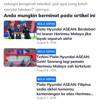
sebagai pengarah teknikal, jadi apa yang boleh
mereka lakukan?" ujarnya.
Anda mungkin berminat pada artikel ini
BOLA SEPAK
Piala Hyundai ASEAN: Berdebar!
Ini lawan Harimau Malaya jika
layak separuh akhir
August 8, 2026
BOLA SEPAK
Terkini Piala Hyundai ASEAN:
Getir! Seorang lagi pemain
Harimau Malaya sah terkeluar
August 8, 2026
BOLA SEPAK
Piala Hyundai ASEAN: Filipina
sedia akhiri kemarau
kemenangan ke atas Harimau
Malaya
August 7, 2026