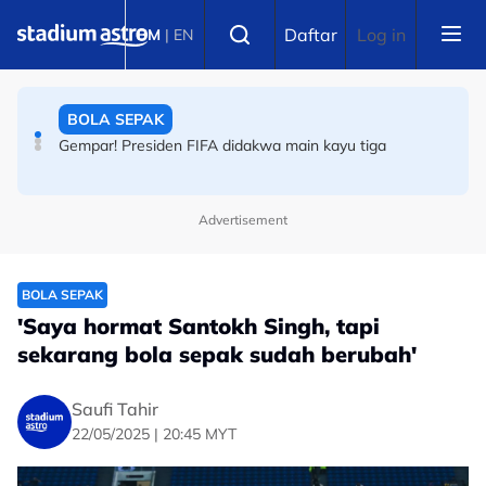
Skip to main content
Select language
Daftar
Log in
BM
|
EN
BOLA SEPAK
Gempar! Presiden FIFA didakwa main kayu tiga
Advertisement
BOLA SEPAK
Kelab Liga Super lancar jelajah konvoi Semenanjung
Malaysia
BOLA SEPAK
'Saya hormat Santokh Singh, tapi
BOLA SEPAK
sekarang bola sepak sudah berubah'
Piala Hyundai ASEAN: Berdebar! Ini lawan Harimau
Malaya jika layak separuh akhir
Saufi Tahir
22/05/2025 | 20:45 MYT