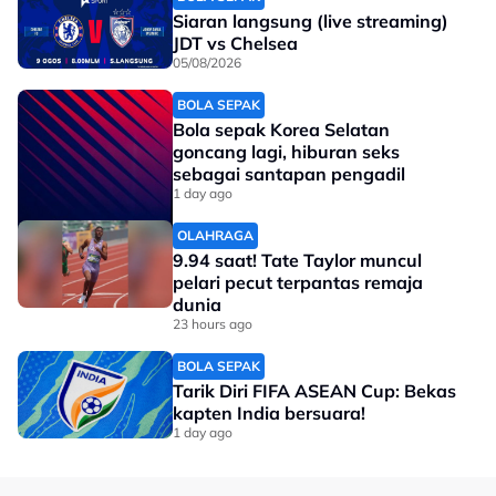
Siaran langsung (live streaming)
JDT vs Chelsea
05/08/2026
BOLA SEPAK
Bola sepak Korea Selatan
goncang lagi, hiburan seks
sebagai santapan pengadil
1 day ago
OLAHRAGA
9.94 saat! Tate Taylor muncul
pelari pecut terpantas remaja
dunia
23 hours ago
BOLA SEPAK
Tarik Diri FIFA ASEAN Cup: Bekas
kapten India bersuara!
1 day ago