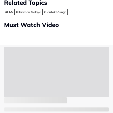
Related Topics
#FAM
#Harimau Malaya
#Santokh Singh
Must Watch Video