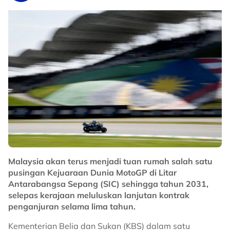
Dikenali dengan visi permainan yang tinggi,
kemampuan mengekalkan penguasaan bola serta etika
kerja yang konsisten, Sosa dijangka menjadi watak
penting dalam sistem permainan Selangor musim ini.
Penyokong Red Giants pastinya mengharapkan
sentuhan pemain kelahiran Venezuela itu mampu
membantu Selangor kembali mencabar kejuaraan
domestik, selain memperkukuhkan cabaran kelab di
pentas Asia pada musim baharu.
No node context available.
Related Topics
Malaysia akan terus menjadi tuan rumah salah satu
pusingan Kejuaraan Dunia MotoGP di Litar
#Selangor
#bola sepak
Antarabangsa Sepang (SIC) sehingga tahun 2031,
selepas kerajaan meluluskan lanjutan kontrak
penganjuran selama lima tahun.
Kementerian Belia dan Sukan (KBS) dalam satu