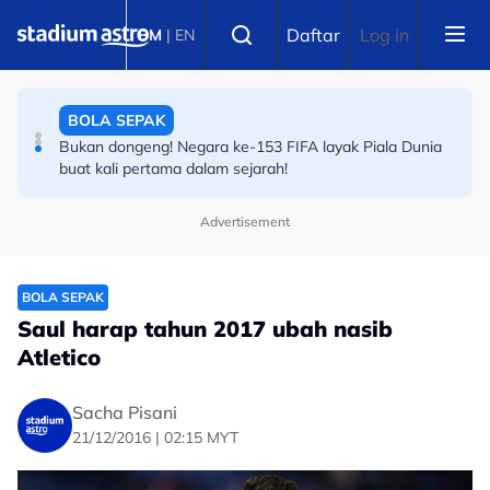
Skip to main content
BOLA SEPAK
Select language
Daftar
Log in
BM
|
EN
Piala Hyundai ASEAN: Kakak Pavithran tegur peminat
Harimau Malaya supaya...
BOLA SEPAK
Bukan dongeng! Negara ke-153 FIFA layak Piala Dunia
buat kali pertama dalam sejarah!
Advertisement
BOLA SEPAK
Saul harap tahun 2017 ubah nasib
Atletico
Sacha Pisani
21/12/2016 | 02:15 MYT