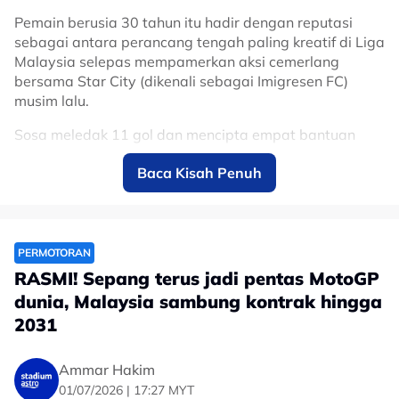
Pemain berusia 30 tahun itu hadir dengan reputasi
sebagai antara perancang tengah paling kreatif di Liga
Malaysia selepas mempamerkan aksi cemerlang
bersama Star City (dikenali sebagai Imigresen FC)
musim lalu.
Sosa meledak 11 gol dan mencipta empat bantuan
jaringan, sekali gus muncul antara pemain import
Baca Kisah Penuh
paling menyerlah dalam saingan domestik.
Kehadirannya dijangka menambah dimensi baharu
kepada jentera tengah Gergasi Merah menerusi
kreativiti, kawalan permainan dan kebolehan
PERMOTORAN
menghasilkan hantaran yang mampu memecahkan
RASMI! Sepang terus jadi pentas MotoGP
benteng pertahanan lawan.
dunia, Malaysia sambung kontrak hingga
Sebelum berhijrah ke Malaysia, Sosa turut memiliki
2031
pengalaman beraksi di Amerika Syarikat bersama
Columbus Crew, selain merasai saingan berprestij Copa
Ammar Hakim
Libertadores, menjadikannya pemain yang sudah
01/07/2026 | 17:27 MYT
biasa beraksi di pentas kompetitif.