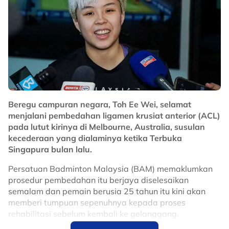
yang akan ditanggung kerajaan bagi menganjurkan
perlumbaan tersebut di bawah perjanjian baharu.
Sebelum ini, beberapa pegawai memaklumkan
bahawa yuran penganjuran MotoGP meningkat antara
10 hingga 15 peratus selepas kontrak terdahulu
diperbaharui pada 2024.
Lanjutan kontrak sehingga 2031 dijangka memberi
manfaat besar kepada Malaysia dalam usaha
Beregu campuran negara, Toh Ee Wei, selamat
memperkukuhkan reputasi negara sebagai destinasi
menjalani pembedahan ligamen krusiat anterior (ACL)
utama sukan permotoran dunia, selain terus
pada lutut kirinya di Melbourne, Australia, susulan
merancakkan ekonomi menerusi kemasukan pelancong
kecederaan yang dialaminya ketika Terbuka
dan penganjuran acara bertaraf antarabangsa di Litar
Singapura bulan lalu.
Antarabangsa Sepang.
Persatuan Badminton Malaysia (BAM) memaklumkan
No node context available.
prosedur pembedahan itu berjaya diselesaikan
Related Topics
semalam dan pemain berusia 25 tahun itu kini akan
memberi tumpuan sepenuhnya kepada proses
#motoGP
rehabilitasi sebelum kembali ke gelanggang.