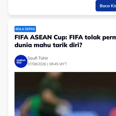
“Time to make history”, Carles Cuadrat, j
Baca Ki
kemenangan ke atas Harimau Malaya. 🇵
pic.twitter.com/IX8p4LjGLc
— Zulhelmi Zainal Azam (@zulhelmizaina
BOLA SEPAK
FIFA ASEAN Cup: FIFA tolak per
dunia mahu tarik diri?
Menerusi wartawan Astro Arena, berkongsikan: "Masa
Filipina mahu tamatkan kemarau kemenangan ke at
Saufi Tahir
07/08/2026 | 08:45 MYT
Maklumat lanjut ikuti Nadi Arena malam ini.
No node context available.
Related Topics
#Piala Hyundai ASEAN
#Filipina
#Harimau Malaya