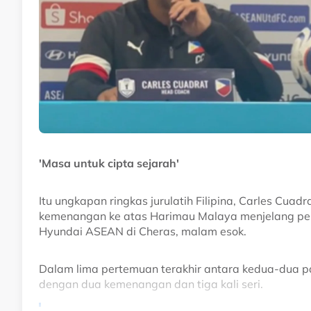
'Masa untuk cipta sejarah'
Itu ungkapan ringkas jurulatih Filipina, Carles Cu
kemenangan ke atas Harimau Malaya menjelang perl
Hyundai ASEAN di Cheras, malam esok.
Dalam lima pertemuan terakhir antara kedua-dua 
dengan dua kemenangan dan tiga kali seri.