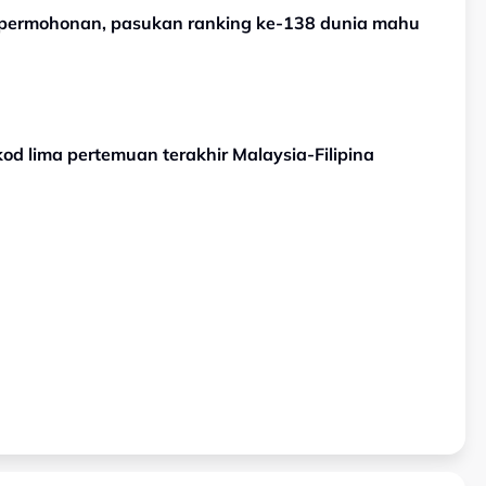
 permohonan, pasukan ranking ke-138 dunia mahu
od lima pertemuan terakhir Malaysia-Filipina