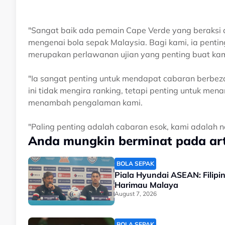
"Sangat baik ada pemain Cape Verde yang beraksi 
mengenai bola sepak Malaysia. Bagi kami, ia penti
merupakan perlawanan ujian yang penting buat kam
"Ia sangat penting untuk mendapat cabaran berbe
ini tidak mengira ranking, tetapi penting untuk m
menambah pengalaman kami.
"Paling penting adalah cabaran esok, kami adalah n
Anda mungkin berminat pada arti
BOLA SEPAK
Piala Hyundai ASEAN: Filipi
Harimau Malaya
August 7, 2026
BOLA SEPAK