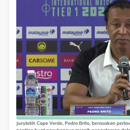
Jurulatih Cape Verde, Pedro Brito, berasakan per