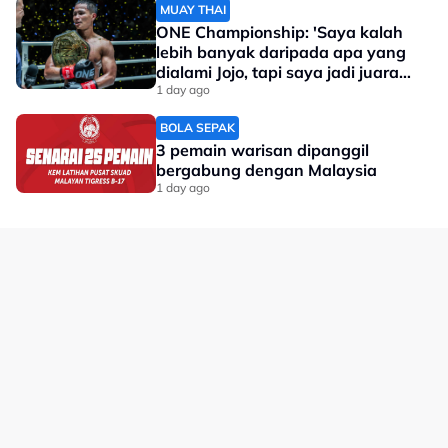
MUAY THAI
ONE Championship: 'Saya kalah
lebih banyak daripada apa yang
dialami Jojo, tapi saya jadi juara
dunia'
1 day ago
BOLA SEPAK
3 pemain warisan dipanggil
bergabung dengan Malaysia
1 day ago