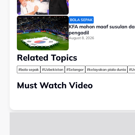
BOLA SEPAK
KFA mohon maaf susulan da
pengadil
August 8, 2026
Related Topics
#bola sepak
#Uzbekistan
#Selangor
#kelayakan piala dunia
#U
Must Watch Video