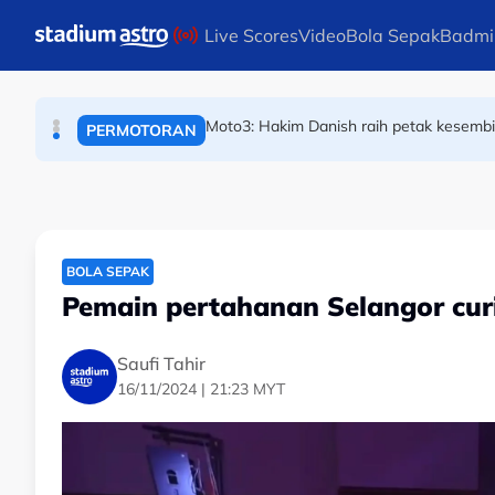
BOLA SEPAK
Skip to main content
Live Scores
Video
Bola Sepak
Badmi
Sejarah Tercipta! Malaysia raih emas perta
SUKAN AIR
Moto3: Hakim Danish raih petak kesembila
PERMOTORAN
BOLA SEPAK
Pemain pertahanan Selangor curi
Saufi Tahir
16/11/2024 | 21:23 MYT