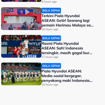
berentap di final
6 hours ago
BOLA SEPAK
Terkini Piala Hyundai
ASEAN: Getir! Seorang lagi
pemain Harimau Malaya sah
terkeluar
16 hours ago
BOLA SEPAK
Rasmi Piala Hyundai
ASEAN: Sah! Indonesia
tersingkir, masih gagal buru
kejuaraan
17 hours ago
BOLA SEPAK
Piala Hyundai ASEAN:
Media sosial bergegar,
penyokong maki Indonesia
malu kalah
15 hours ago