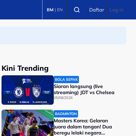
Select language
Daftar
Log in
BM
|
EN
Kini Trending
BOLA SEPAK
Siaran langsung (live
streaming) JDT vs Chelsea
05/08/2026
BADMINTON
Masters Korea: Gelaran
juara dalam tangan! Dua
beregu lelaki negara