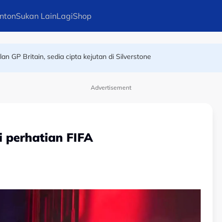
nton
Sukan Lain
Lagi
Shop
ma Kejohanan Asia Hoki Dalam Air
n GP Britain, sedia cipta kejutan di Silverstone
Advertisement
 perhatian FIFA