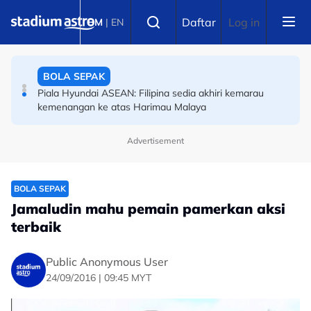
Skip to main content
OLAHRAGA
Select language
Daftar
Log in
BM
|
EN
(Terkini) Danish Iftikhar muncul antara lapan pelari pecut
remaja terbaik dunia
BOLA SEPAK
Piala Hyundai ASEAN: Filipina sedia akhiri kemarau
kemenangan ke atas Harimau Malaya
Advertisement
BOLA SEPAK
Jamaludin mahu pemain pamerkan aksi
terbaik
Public Anonymous User
24/09/2016 | 09:45 MYT