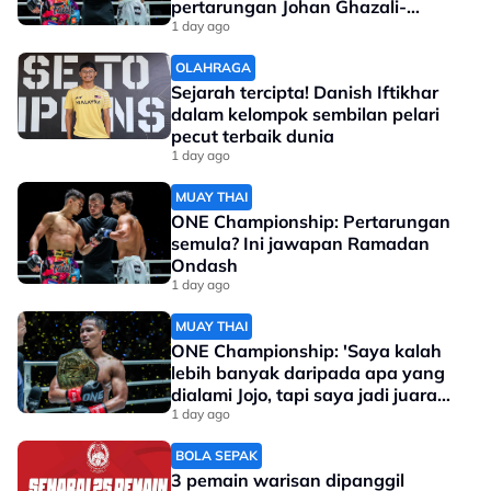
pertarungan Johan Ghazali-
Ramadan Ondash
1 day ago
OLAHRAGA
Sejarah tercipta! Danish Iftikhar
dalam kelompok sembilan pelari
pecut terbaik dunia
1 day ago
MUAY THAI
ONE Championship: Pertarungan
semula? Ini jawapan Ramadan
Ondash
1 day ago
MUAY THAI
ONE Championship: 'Saya kalah
lebih banyak daripada apa yang
dialami Jojo, tapi saya jadi juara
dunia'
1 day ago
BOLA SEPAK
3 pemain warisan dipanggil