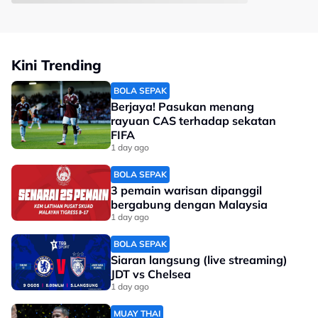
Kini Trending
BOLA SEPAK
Berjaya! Pasukan menang
rayuan CAS terhadap sekatan
FIFA
1 day ago
BOLA SEPAK
3 pemain warisan dipanggil
bergabung dengan Malaysia
1 day ago
BOLA SEPAK
Siaran langsung (live streaming)
JDT vs Chelsea
1 day ago
MUAY THAI