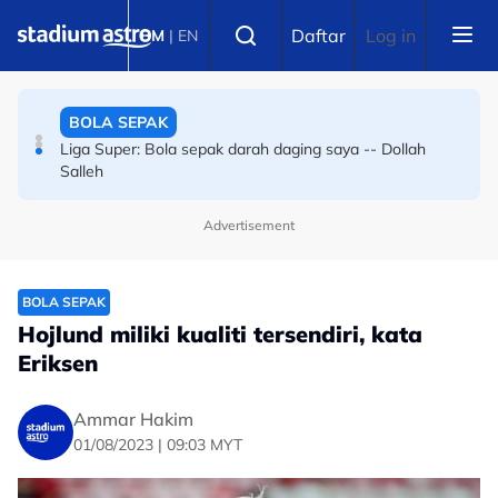
Skip to main content
BOLA SEPAK
Select language
Daftar
Log in
BM
|
EN
Bola sepak Korea Selatan goncang lagi, hiburan seks
sebagai santapan pengadil
BOLA SEPAK
Liga Super: Bola sepak darah daging saya -- Dollah
Salleh
Advertisement
BOLA SEPAK
Hojlund miliki kualiti tersendiri, kata
Eriksen
Ammar Hakim
01/08/2023 | 09:03 MYT