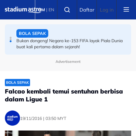
Skip to main content
BOLA SEPAK
Select language
Daftar
Log in
BM
|
EN
Piala Hyundai ASEAN: Kakak Pavithran tegur peminat
Harimau Malaya supaya...
BOLA SEPAK
Bukan dongeng! Negara ke-153 FIFA layak Piala Dunia
buat kali pertama dalam sejarah!
Advertisement
BOLA SEPAK
Falcao kembali temui sentuhan berbisa
dalam Ligue 1
19/11/2016 | 03:50 MYT