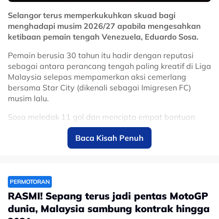
Selangor terus memperkukuhkan skuad bagi
menghadapi musim 2026/27 apabila mengesahkan
ketibaan pemain tengah Venezuela, Eduardo Sosa.
Pemain berusia 30 tahun itu hadir dengan reputasi
sebagai antara perancang tengah paling kreatif di Liga
Malaysia selepas mempamerkan aksi cemerlang
bersama Star City (dikenali sebagai Imigresen FC)
musim lalu.
Sosa meledak 11 gol dan mencipta empat bantuan
jaringan, sekali gus muncul antara pemain import
Baca Kisah Penuh
paling menyerlah dalam saingan domestik.
Kehadirannya dijangka menambah dimensi baharu
kepada jentera tengah Gergasi Merah menerusi
kreativiti, kawalan permainan dan kebolehan
PERMOTORAN
menghasilkan hantaran yang mampu memecahkan
RASMI! Sepang terus jadi pentas MotoGP
benteng pertahanan lawan.
dunia, Malaysia sambung kontrak hingga
Sebelum berhijrah ke Malaysia, Sosa turut memiliki