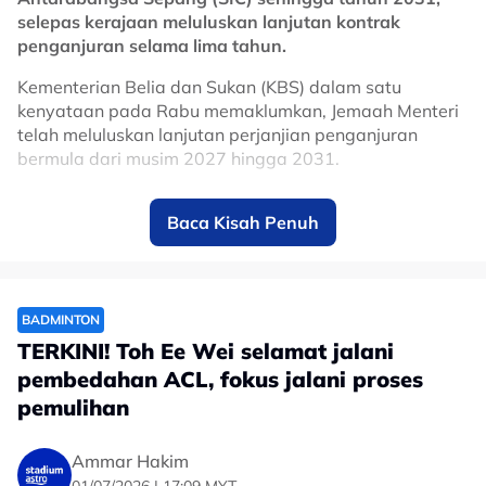
selepas kerajaan meluluskan lanjutan kontrak
penganjuran selama lima tahun.
Kementerian Belia dan Sukan (KBS) dalam satu
kenyataan pada Rabu memaklumkan, Jemaah Menteri
telah meluluskan lanjutan perjanjian penganjuran
bermula dari musim 2027 hingga 2031.
Keputusan itu memastikan Malaysia terus kekal dalam
Baca Kisah Penuh
kalendar MotoGP, sekali gus mengukuhkan kedudukan
Sepang sebagai antara litar ikonik dalam kejuaraan
perlumbaan motosikal paling berprestij di dunia.
Litar Antarabangsa Sepang mula menjadi tuan rumah
BADMINTON
MotoGP pada 1999 dan hanya terlepas menganjurkan
TERKINI! Toh Ee Wei selamat jalani
perlumbaan pada musim 2020 serta 2021 susulan
pembedahan ACL, fokus jalani proses
pandemik COVID-19.
pemulihan
Sepanjang lebih dua dekad penganjurannya, Grand
Prix Malaysia berjaya menarik kehadiran ratusan ribu
Ammar Hakim
peminat dari dalam dan luar negara, selain memberi