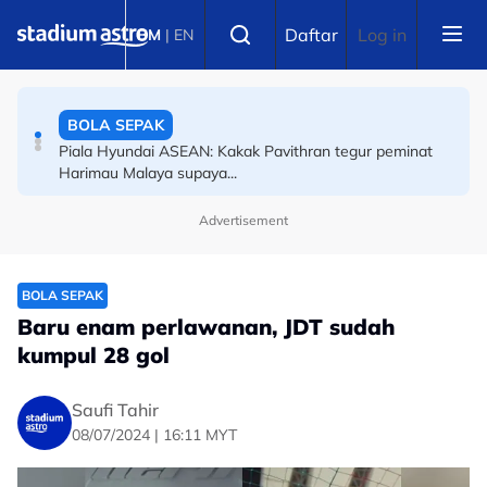
Skip to main content
BOLA SEPAK
Select language
Daftar
Log in
BM
|
EN
Bangga! Gol lawan Chelsea, Arif Aiman ulangi sejarah
2003, 2013
BOLA SEPAK
Piala Hyundai ASEAN: Kakak Pavithran tegur peminat
Harimau Malaya supaya...
Advertisement
BOLA SEPAK
Baru enam perlawanan, JDT sudah
kumpul 28 gol
Saufi Tahir
08/07/2024 | 16:11 MYT