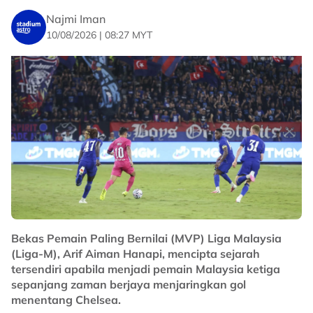
pic.twitter.com/leuKZrHqdM
Najmi Iman
10/08/2026 | 08:27 MYT
— CAF Women Football (@CAFwomen)
August 9, 2026
Negara ke-153 dalam ranking bola sepak wanita dunia
itu akan bertemu Algeria dalam separuh akhir
WAFCON diikuti oleh tuan rumah, Maghribi, menentang
Cameroon.
Kekalahan Nigeria di tangan Cameroon bermakna akan
ada pemenang WAFCON baharu minggu depan.
No node context available.
Bekas Pemain Paling Bernilai (MVP) Liga Malaysia
Related Topics
(Liga-M), Arif Aiman Hanapi, mencipta sejarah
tersendiri apabila menjadi pemain Malaysia ketiga
#Malawi
#bola sepak
#Piala Negara-Negara Afrika Wanita
sepanjang zaman berjaya menjaringkan gol
#WAFCON
#Piala Dunia 2027
menentang Chelsea.