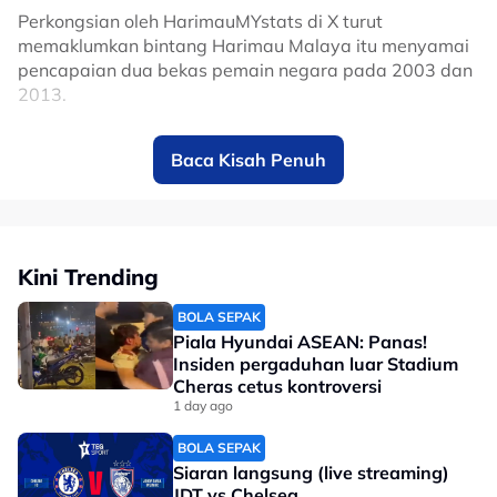
Perkongsian oleh HarimauMYstats di X turut
memaklumkan bintang Harimau Malaya itu menyamai
pencapaian dua bekas pemain negara pada 2003 dan
2013.
Johor Darul Ta'zim (JDT) hampir mencipta kejutan untuk
Baca Kisah Penuh
menewaskan gergasi Liga Perdana Inggeris (EPL) itu
dalam perlawanan pramusim persahabatan
antarabangsa, namun kedua-dua pasukan
menamatkan permainan dengan keputusan seri 3-3 di
Stadium Sultan Ibrahim (SSI) malam tadi.
Kini Trending
Arif Aiman has just scored against
BOLA SEPAK
Chelsea, making him the third Malaysian
Piala Hyundai ASEAN: Panas!
Insiden pergaduhan luar Stadium
to achieve this feat after Hairuddin Omar
Cheras cetus kontroversi
and Fadhli Shas.
1 day ago
pic.twitter.com/yIBE512RZs
BOLA SEPAK
— HarimauMYstats (@HarimauMYstats)
Siaran langsung (live streaming)
JDT vs Chelsea