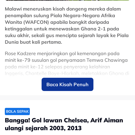
saingan Kumpulan B di tempat kedua untuk bergelar
Malawi meneruskan kisah dongeng mereka dalam
naib juara di belakang Thailand, sekali gus mara ke
penampilan sulung Piala Negara-Negara Afrika
separuh akhir.
Wanita (WAFCON) apabila bangkit daripada
ketinggalan untuk menewaskan Ghana 2-1 pada
Pavithran merupakan satu-satunya tonggak Malaysia
suku akhir, sekali gus mencipta sejarah layak ke Piala
merangkul dua anugerah peribadi dalam kempen edisi
Dunia buat kali pertama.
kali ini sewaktu bertemu Laos dan Filipina.
Rose Kadzere menjaringkan gol kemenangan pada
Prospek masa depan negara itu dinobatkan selaku
minit ke-79 susulan gol penyamaan Temwa Chawinga
Hyundai Player of the Match tatkala wisel penamat
pada minit ke-12 selepas penyerang kelahiran
dibunyikan, selain memiliki satu jaringan ketika ini.
Inggeris, Chantelle Boye-Hlorkah, meletakkan Ghana di
No node context available.
hadapan pada minit ketujuh.
Baca Kisah Penuh
Related Topics
Malawi menyertai Algeria, Cameroon dan Maghribi
untuk mara secara automatik ke Piala Dunia 2027 di
#Pavithran Gunalan
#bola sepak
#Harimau Malaya
Brazil bagi zon Afrika.
#Piala Hyundai ASEAN
BOLA SEPAK
The road to the final is getting shorter.
Bangga! Gol lawan Chelsea, Arif Aiman
🇩🇿🇲🇦🇨🇲🇲🇼
ulangi sejarah 2003, 2013
#TotalEnergiesWAFCON2026