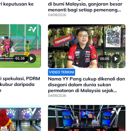
ri keputusan ke
di bumi Malaysia, ganjaran besar
menanti bagi setiap pemenang
pingat di Sukan Komanwel 2026
04/08/2026
01:38
05:05
VIDEO TERKINI
i spekulasi, PDRM
Nama YY Pang cukup dikenali dan
rkubur daripada
disegani dalam dunia sukan
o
permotoran di Malaysia sejak
90an, dan kini anak kepada
04/08/2026
pengasasnya meneruskan legasi
yang telah ditinggalkan