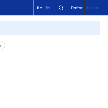
Select language
Daftar
Log in
BM
|
EN
a