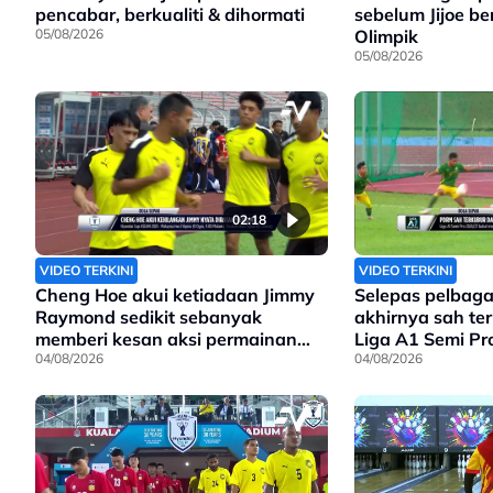
pencabar, berkualiti & dihormati
sebelum Jijoe be
05/08/2026
Olimpik
05/08/2026
02:18
VIDEO TERKINI
VIDEO TERKINI
Cheng Hoe akui ketiadaan Jimmy
Selepas pelbaga
Raymond sedikit sebanyak
akhirnya sah te
memberi kesan aksi permainan
Liga A1 Semi Pr
Harimau Malaya
04/08/2026
04/08/2026