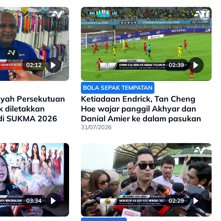
02:12
02:39
BOLA SEPAK TEMPATAN
ayah Persekutuan
Ketiadaan Endrick, Tan Cheng
ak diletakkan
Hoe wajar panggil Akhyar dan
 di SUKMA 2026
Danial Amier ke dalam pasukan
31/07/2026
03:34
02:29