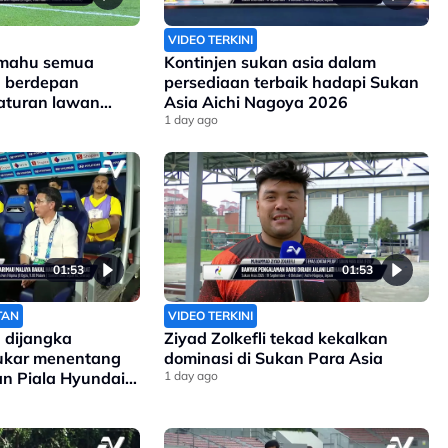
VIDEO TERKINI
 mahu semua
Kontinjen sukan asia dalam
a berdepan
persediaan terbaik hadapi Sukan
aturan lawan
Asia Aichi Nagoya 2026
1 day ago
01:53
01:53
TAN
VIDEO TERKINI
 dijangka
Ziyad Zolkefli tekad kekalkan
sukar menentang
dominasi di Sukan Para Asia
gan Piala Hyundai
1 day ago