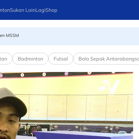
nton
Sukan Lain
Lagi
Shop
alam MSSM
ng lagi pemain Harimau Malaya sah terkeluar
tan
Badminton
Futsal
Bola Sepak Antarabangs