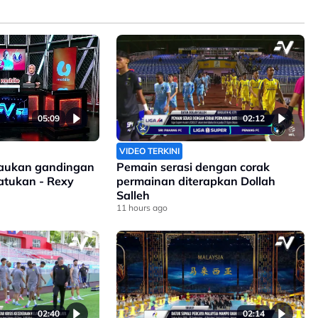
05:09
02:12
VIDEO TERKINI
isaukan gandingan
Pemain serasi dengan corak
satukan - Rexy
permainan diterapkan Dollah
Salleh
11 hours ago
02:40
02:14