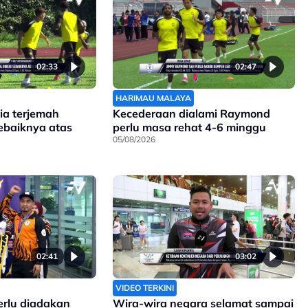
02:33
02:47
HARIMAU MALAYA
ia terjemah
Kecederaan dialami Raymond
sebaiknya atas
perlu masa rehat 4-6 minggu
05/08/2026
02:41
03:02
VIDEO TERKINI
erlu diadakan
Wira-wira negara selamat sampai