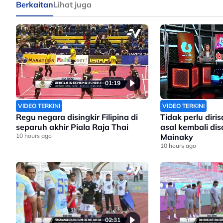
Berkaitan
Lihat juga
01:19
VIDEO TERKINI
VIDEO TERKINI
Regu negara disingkir Filipina di
Tidak perlu dir
separuh akhir Piala Raja Thai
asal kembali di
10 hours ago
Mainaky
10 hours ago
02:31