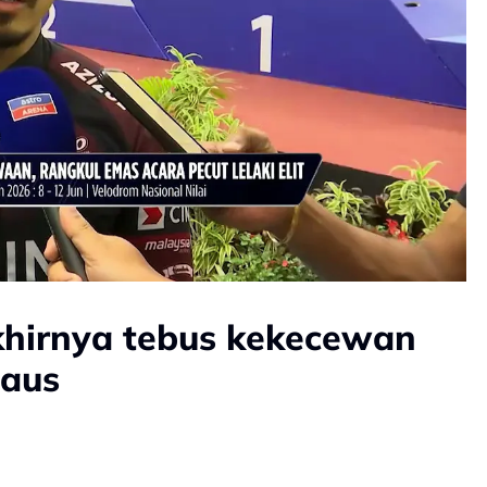
khirnya tebus kekecewan
daus