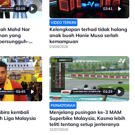
02:09
02:41
VIDEO TERKINI
ah Mohd Nor
Kelengkapan terhad tidak halang
ihan yang
anak buah Hanie Musa serlah
 bersungguh-
kemampuan
03/08/2026
01:45
01:23
PERMOTORAN
mbira kembali
Menjelang pusingan ke-3 MAM
ah Liga Malaysia
Superbike Malaysia, Kasma lebih
teliti tentang setup jenteranya
31/07/2026