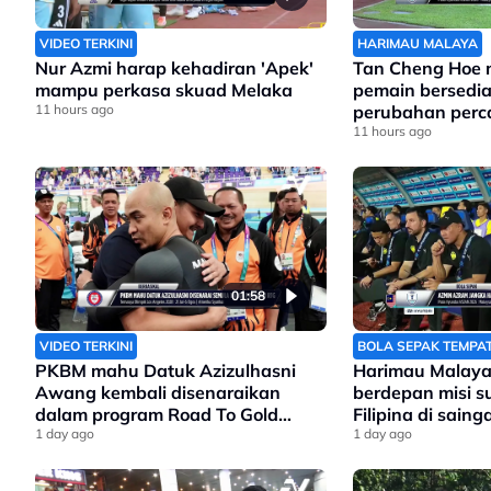
VIDEO TERKINI
HARIMAU MALAYA
Nur Azmi harap kehadiran 'Apek'
Tan Cheng Hoe
mampu perkasa skuad Melaka
pemain bersedi
11 hours ago
perubahan perc
Filipina
11 hours ago
01:58
VIDEO TERKINI
BOLA SEPAK TEMPA
PKBM mahu Datuk Azizulhasni
Harimau Malaya
Awang kembali disenaraikan
berdepan misi 
dalam program Road To Gold
Filipina di sain
Olimpik 2028
1 day ago
Asean
1 day ago