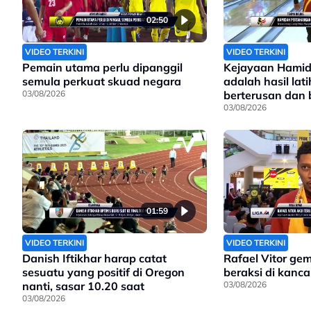
02:50
VIDEO TERKINI
VIDEO TERKINI
Pemain utama perlu dipanggil
Kejayaan Hamid
semula perkuat skuad negara
adalah hasil lat
03/08/2026
berterusan dan
sungguh
03/08/2026
01:59
VIDEO TERKINI
VIDEO TERKINI
Danish Iftikhar harap catat
Rafael Vitor ge
sesuatu yang positif di Oregon
beraksi di kanc
nanti, sasar 10.20 saat
03/08/2026
03/08/2026