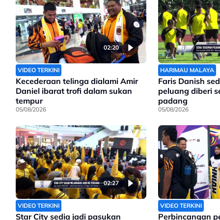
02:20
VIDEO TERKINI
HARIMAU MALAYA
Kecederaan telinga dialami Amir
Faris Danish sed
Daniel ibarat trofi dalam sukan
peluang diberi 
tempur
padang
05/08/2026
05/08/2026
02:27
VIDEO TERKINI
VIDEO TERKINI
Star City sedia jadi pasukan
Perbincangan p