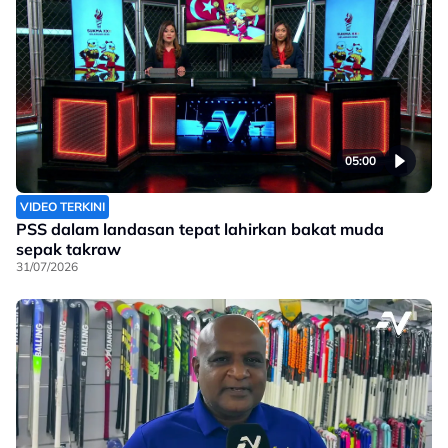
05:00
VIDEO TERKINI
PSS dalam landasan tepat lahirkan bakat muda
sepak takraw
31/07/2026