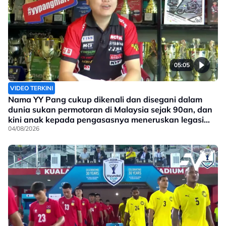
05:05
VIDEO TERKINI
Nama YY Pang cukup dikenali dan disegani dalam
dunia sukan permotoran di Malaysia sejak 90an, dan
kini anak kepada pengasasnya meneruskan legasi
yang telah ditinggalkan
04/08/2026