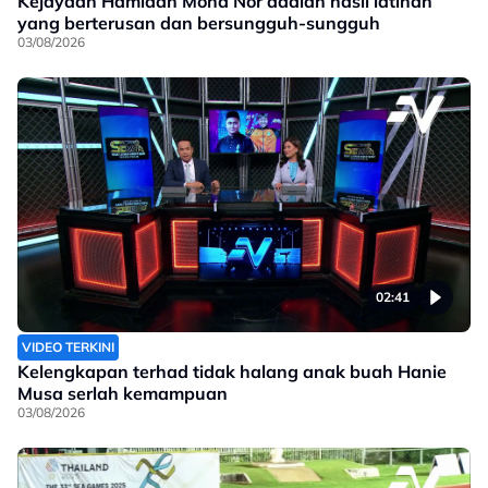
Kejayaan Hamidah Mohd Nor adalah hasil latihan
yang berterusan dan bersungguh-sungguh
03/08/2026
02:41
VIDEO TERKINI
Kelengkapan terhad tidak halang anak buah Hanie
Musa serlah kemampuan
03/08/2026