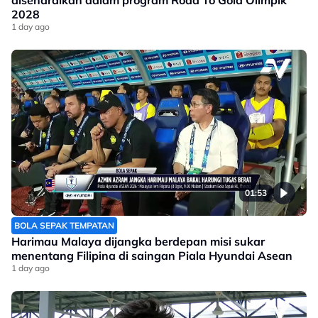
disenaraikan dalam program Road To Gold Olimpik
2028
1 day ago
01:53
BOLA SEPAK TEMPATAN
Harimau Malaya dijangka berdepan misi sukar
menentang Filipina di saingan Piala Hyundai Asean
1 day ago