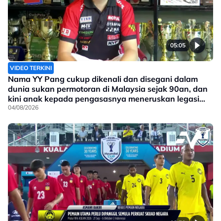
05:05
VIDEO TERKINI
Nama YY Pang cukup dikenali dan disegani dalam
dunia sukan permotoran di Malaysia sejak 90an, dan
kini anak kepada pengasasnya meneruskan legasi
yang telah ditinggalkan
04/08/2026