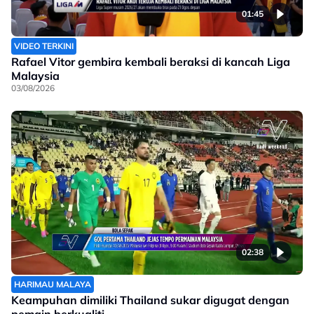
01:45
VIDEO TERKINI
Rafael Vitor gembira kembali beraksi di kancah Liga
Malaysia
03/08/2026
02:38
HARIMAU MALAYA
Keampuhan dimiliki Thailand sukar digugat dengan
pemain berkualiti