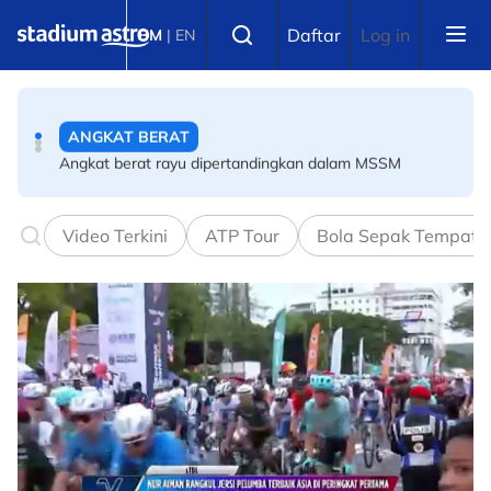
Skip to main content
ANGKAT BERAT
Select language
Daftar
Log in
BM
|
EN
Angkat berat rayu dipertandingkan dalam MSSM
BOLA SEPAK
PBSMM-Kelab Futsal PERINTIS perkukuh pembangunan
akar umbi
Video Terkini
ATP Tour
Bola Sepak Tempata