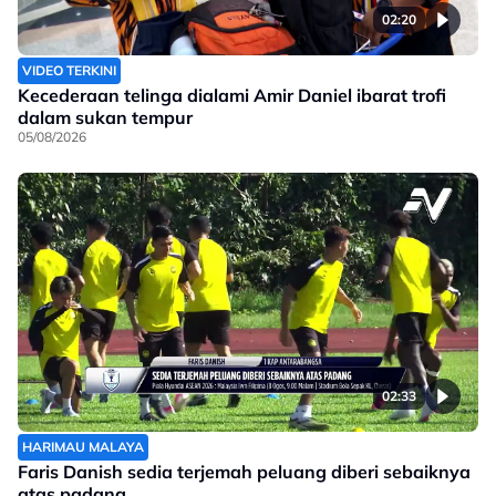
02:20
VIDEO TERKINI
Kecederaan telinga dialami Amir Daniel ibarat trofi
dalam sukan tempur
05/08/2026
02:33
HARIMAU MALAYA
Faris Danish sedia terjemah peluang diberi sebaiknya
atas padang