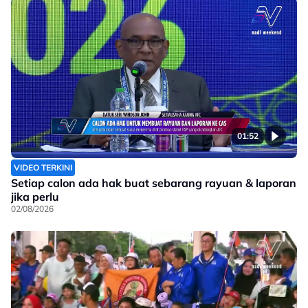
01:52
VIDEO TERKINI
Setiap calon ada hak buat sebarang rayuan & laporan
jika perlu
02/08/2026