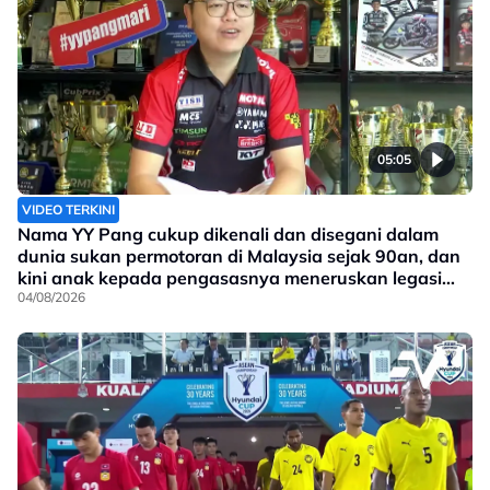
05:05
VIDEO TERKINI
Nama YY Pang cukup dikenali dan disegani dalam
dunia sukan permotoran di Malaysia sejak 90an, dan
kini anak kepada pengasasnya meneruskan legasi
yang telah ditinggalkan
04/08/2026