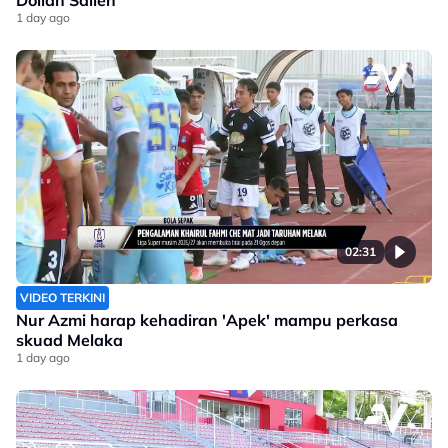
Dollah Salleh
1 day ago
02:31
VIDEO TERKINI
Nur Azmi harap kehadiran 'Apek' mampu perkasa
skuad Melaka
1 day ago