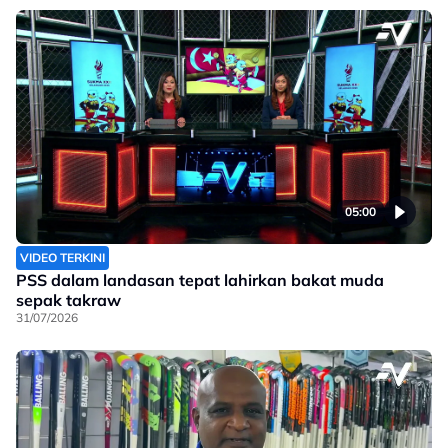
05:00
VIDEO TERKINI
PSS dalam landasan tepat lahirkan bakat muda
sepak takraw
31/07/2026