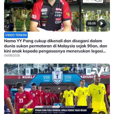
05:05
VIDEO TERKINI
Nama YY Pang cukup dikenali dan disegani dalam
dunia sukan permotoran di Malaysia sejak 90an, dan
kini anak kepada pengasasnya meneruskan legasi
yang telah ditinggalkan
04/08/2026