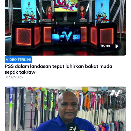
05:00
VIDEO TERKINI
PSS dalam landasan tepat lahirkan bakat muda
sepak takraw
31/07/2026