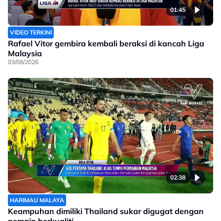
01:45
VIDEO TERKINI
Rafael Vitor gembira kembali beraksi di kancah Liga
Malaysia
03/08/2026
02:38
HARIMAU MALAYA
Keampuhan dimiliki Thailand sukar digugat dengan
pemain berkualiti