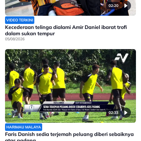
02:20
VIDEO TERKINI
Kecederaan telinga dialami Amir Daniel ibarat trofi
dalam sukan tempur
05/08/2026
02:33
HARIMAU MALAYA
Faris Danish sedia terjemah peluang diberi sebaiknya
atas padang