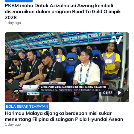
PKBM mahu Datuk Azizulhasni Awang kembali
disenaraikan dalam program Road To Gold Olimpik
2028
1 day ago
01:53
BOLA SEPAK TEMPATAN
Harimau Malaya dijangka berdepan misi sukar
menentang Filipina di saingan Piala Hyundai Asean
1 day ago