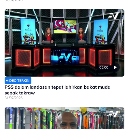
05:00
VIDEO TERKINI
PSS dalam landasan tepat lahirkan bakat muda
sepak takraw
31/07/2026