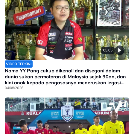
05:05
VIDEO TERKINI
Nama YY Pang cukup dikenali dan disegani dalam
dunia sukan permotoran di Malaysia sejak 90an, dan
kini anak kepada pengasasnya meneruskan legasi
yang telah ditinggalkan
04/08/2026