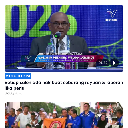
01:52
VIDEO TERKINI
Setiap calon ada hak buat sebarang rayuan & laporan
jika perlu
02/08/2026