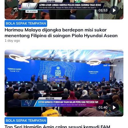
01:53
BOLA SEPAK TEMPATAN
Harimau Malaya dijangka berdepan misi sukar
menentang Filipina di saingan Piala Hyundai Asean
1 day ago
01:40
BOLA SEPAK TEMPATAN
Tan Seri Hamidin Amin calon sesuai kemudi FAM