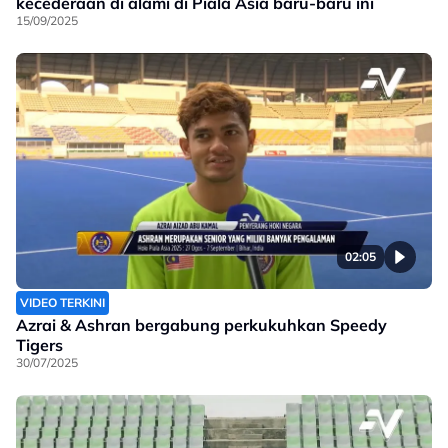
kecederaan di alami di Piala Asia baru-baru ini
15/09/2025
02:05
VIDEO TERKINI
Azrai & Ashran bergabung perkukuhkan Speedy
Tigers
30/07/2025