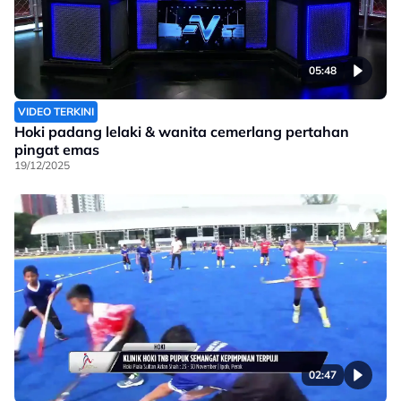
05:48
VIDEO TERKINI
Hoki padang lelaki & wanita cemerlang pertahan
pingat emas
19/12/2025
02:47