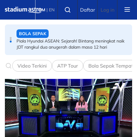
Skip to main content
BOLA SEPAK
Select language
Daftar
Log in
BM
|
EN
Piala Hyundai ASEAN: Panas! Insiden pergaduhan luar
Stadium Cheras cetus kontroversi
BOLA SEPAK
Piala Hyundai ASEAN: Sejarah! Bintang meningkat naik
JDT rangkul dua anugerah dalam masa 12 hari
Video Terkini
ATP Tour
Bola Sepak Tempata