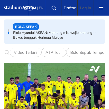
Skip to main content
SEPAK TAKRAW
Select language
Daftar
Log in
BM
|
EN
ISTAF OH ISTAF…
BOLA SEPAK
Piala Hyundai ASEAN: Memang misi wajib menang --
Bekas tonggak Harimau Malaya
Video Terkini
ATP Tour
Bola Sepak Tempata