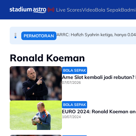
ANGKAT BERAT
Skip to main content
Live Scores
Video
Bola Sepak
Badmi
PBSMM-Kelab Futsal PERINTIS perkukuh
BOLA SEPAK
ARRC: Hafizh Syahrin ketiga, hanya 0.04
PERMOTORAN
​​Ronald Koeman
BOLA SEPAK
Arne Slot kembali jadi rebutan
07/07/2026
BOLA SEPAK
EURO 2024: Ronald Koeman ang
10/07/2024