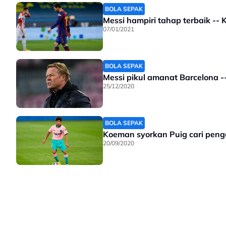
BOLA SEPAK
Messi hampiri tahap terbaik --
07/01/2021
BOLA SEPAK
Messi pikul amanat Barcelona 
25/12/2020
BOLA SEPAK
Koeman syorkan Puig cari peng
20/09/2020