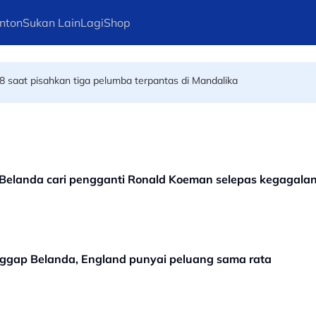
nton
Sukan Lain
Lagi
Shop
 pembangunan akar umbi
8 saat pisahkan tiga pelumba terpantas di Mandalika
? Belanda cari pengganti Ronald Koeman selepas kegagalan
gap Belanda, England punyai peluang sama rata