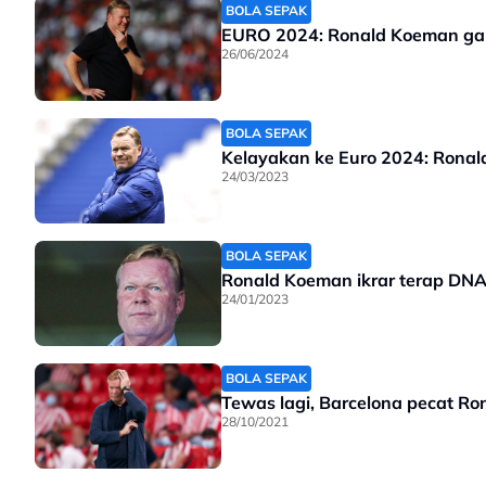
BOLA SEPAK
EURO 2024: Ronald Koeman gal
26/06/2024
BOLA SEPAK
Kelayakan ke Euro 2024: Ronal
24/03/2023
BOLA SEPAK
Ronald Koeman ikrar terap DN
24/01/2023
BOLA SEPAK
Tewas lagi, Barcelona pecat R
28/10/2021