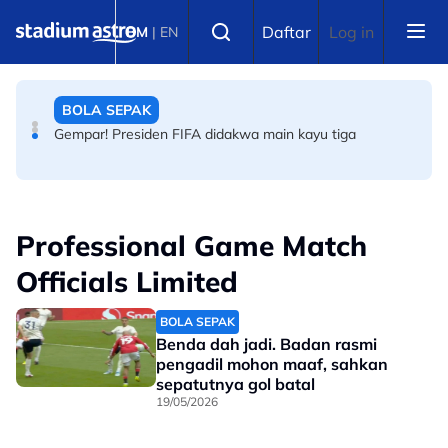
Skip to main content
Select language
Bermula dari sekolah, pakai jersi tiruan terus jadi bintang
Daftar
Log in
BM
|
EN
pasukan terkemuka dunia
BOLA SEPAK
Gempar! Presiden FIFA didakwa main kayu tiga
BINA BADAN
894 penyertaan! Perkembangan bina badan semakin
Professional Game Match
menular
Officials Limited
BOLA SEPAK
Benda dah jadi. Badan rasmi
pengadil mohon maaf, sahkan
sepatutnya gol batal
19/05/2026