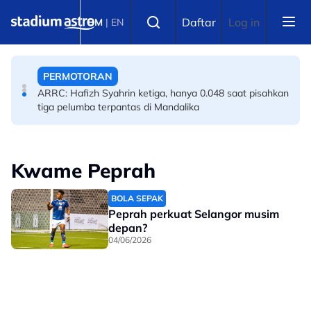
Skip to main content
BOLA SEPAK
Select language
Daftar
Log in
BM
|
EN
PBSMM-Kelab Futsal PERINTIS perkukuh pembangunan
akar umbi
PERMOTORAN
ARRC: Hafizh Syahrin ketiga, hanya 0.048 saat pisahkan
tiga pelumba terpantas di Mandalika
Kwame Peprah
BOLA SEPAK
Peprah perkuat Selangor musim
depan?
04/06/2026