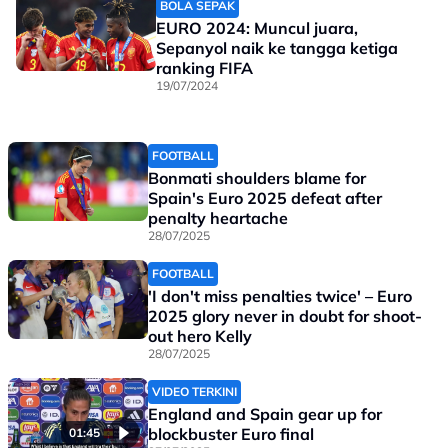
BOLA SEPAK
EURO 2024: Muncul juara,
Sepanyol naik ke tangga ketiga
ranking FIFA
19/07/2024
FOOTBALL
Bonmati shoulders blame for
Spain's Euro 2025 defeat after
penalty heartache
28/07/2025
FOOTBALL
'I don't miss penalties twice' – Euro
2025 glory never in doubt for shoot-
out hero Kelly
28/07/2025
VIDEO TERKINI
England and Spain gear up for
blockbuster Euro final
01:45