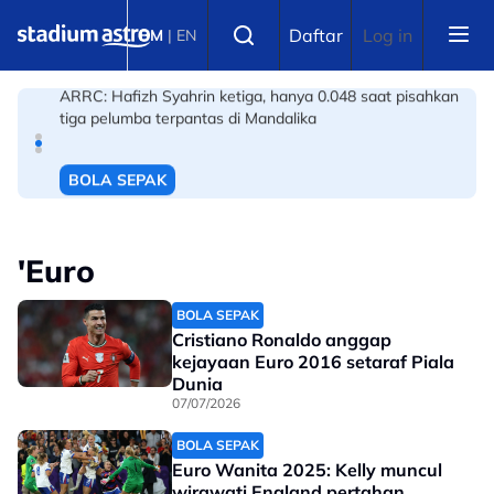
Skip to main content
PERMOTORAN
Select language
Daftar
Log in
BM
|
EN
ARRC: Hafizh Syahrin ketiga, hanya 0.048 saat pisahkan
tiga pelumba terpantas di Mandalika
BOLA SEPAK
Badminton Dunia BWF: Malaysia harus berdepan realiti
pahit
'Euro
BOLA SEPAK
Cristiano Ronaldo anggap
kejayaan Euro 2016 setaraf Piala
Dunia
07/07/2026
BOLA SEPAK
Euro Wanita 2025: Kelly muncul
wirawati England pertahan