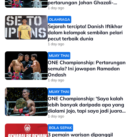
pertarungan Johan Ghazali-
Ramadan Ondash
1 day ago
OLAHRAGA
Sejarah tercipta! Danish Iftikhar
dalam kelompok sembilan pelari
pecut terbaik dunia
1 day ago
MUAY THAI
ONE Championship: Pertarungan
semula? Ini jawapan Ramadan
Ondash
1 day ago
MUAY THAI
ONE Championship: 'Saya kalah
lebih banyak daripada apa yang
dialami Jojo, tapi saya jadi juara
dunia'
1 day ago
BOLA SEPAK
3 pemain warisan dipanggil