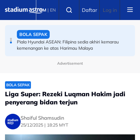
Skip to main content
OLAHRAGA
Select language
Daftar
Log in
BM
|
EN
(Terkini) Danish Iftikhar muncul antara lapan pelari pecut
remaja terbaik dunia
BOLA SEPAK
Piala Hyundai ASEAN: Filipina sedia akhiri kemarau
kemenangan ke atas Harimau Malaya
Advertisement
BOLA SEPAK
Liga Super: Rezeki Luqman Hakim jadi
penyerang bidan terjun
Shaiful Shamsudin
25/12/2025 | 18:25 MYT